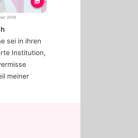
ber 2019
ch
e sei in ihren
e Institution,
 vermisse
eil meiner