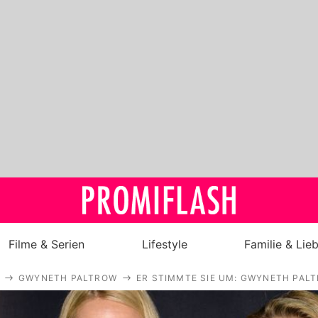
Filme & Serien
Lifestyle
Familie & Lie
GWYNETH PALTROW
ER STIMMTE SIE UM: GWYNETH PAL
Royals
Stars