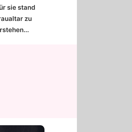
ür sie stand
raualtar zu
rstehen...