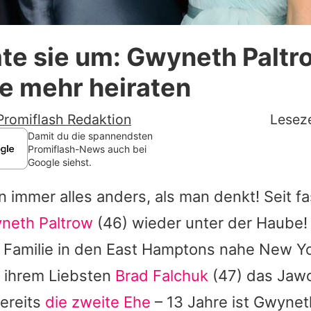
Datenschutzerklärung
te sie um: Gwyneth Paltr
Nutzungsbedingungen
ie mehr heiraten
Utiq verwalten
Promiflash Redaktion
Leseze
Damit du die spannendsten
Promiflash-News auch bei
Google siehst.
immer alles anders, als man denkt! Seit fa
neth Paltrow
(46) wieder unter der Haube!
 Familie in den East Hamptons nahe New Yo
n ihrem Liebsten
Brad Falchuk
(47) das Jaw
bereits
die zweite Ehe
– 13 Jahre ist
Gwynet