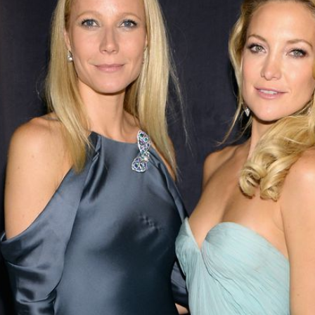
Filme & Serien
Lifestyle
Familie & Liebe
Promiflash Exklusiv
Alle Themen auf Promiflash
Jobs
App runterladen
Team
Redaktionelle Richtlinien
Impressum