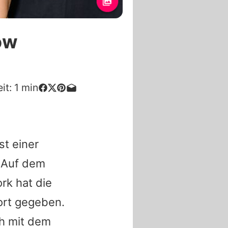
ow
it:
1
min
st einer
 Auf dem
rk hat die
ort gegeben.
h
mit dem