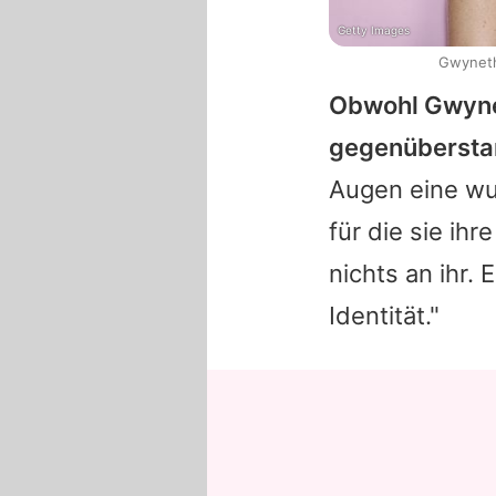
Getty Images
Gwyneth
Obwohl
Gwyn
gegenüberstan
Augen eine wu
für die sie ihr
nichts an ihr. 
Identität."