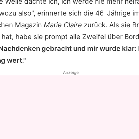
e Weile dachte ich, ich werde nie mehr heir
wozu also", erinnerte sich die 46-Jährige i
schen Magazin
Marie Claire
zurück. Als sie
B
hat, habe sie prompt alle Zweifel über Bo
Nachdenken gebracht und mir wurde klar:
ng wert."
Anzeige