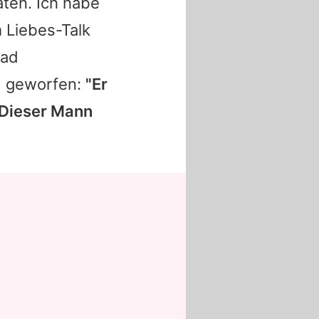
aten. Ich habe
m Liebes-Talk
rad
rd geworfen:
"Er
 Dieser Mann