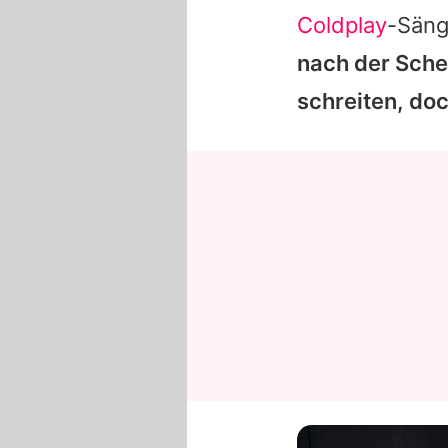
Coldplay
-Sän
nach der Schei
schreiten, do