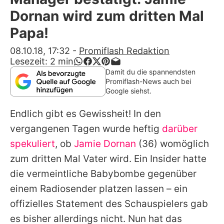
Alle Themen auf Promiflash
Dornan wird zum dritten Mal
Jobs
Papa!
App runterladen
08.10.18, 17:32
-
Promiflash Redaktion
Lesezeit:
2
min
Team
Damit du die spannendsten
Promiflash-News auch bei
Redaktionelle Richtlinien
Google siehst.
Endlich gibt es Gewissheit! In den
Impressum
vergangenen Tagen wurde heftig
darüber
Datenschutzerklärung
spekuliert
, ob
Jamie Dornan
(36) womöglich
Nutzungsbedingungen
zum dritten Mal Vater wird. Ein Insider hatte
die vermeintliche Babybombe gegenüber
Utiq verwalten
einem Radiosender platzen lassen – ein
offizielles Statement des Schauspielers gab
es bisher allerdings nicht. Nun hat das