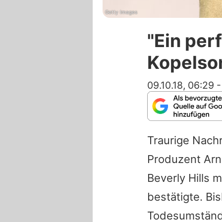
Getty Images
"Ein per
Kopelson
09.10.18, 06:29
Traurige Nachr
Produzent
Arn
Beverly Hills 
bestätigte. B
Todesumstände