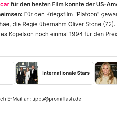
scar
für den besten Film konnte der US-Am
heimsen:
Für den Kriegsfilm "Platoon" gewa
häe, die Regie übernahm
Oliver Stone
(72).
 es Kopelson noch einmal 1994 für den Prei
Internationale Stars
ach E-Mail an:
tipps@promiflash.de