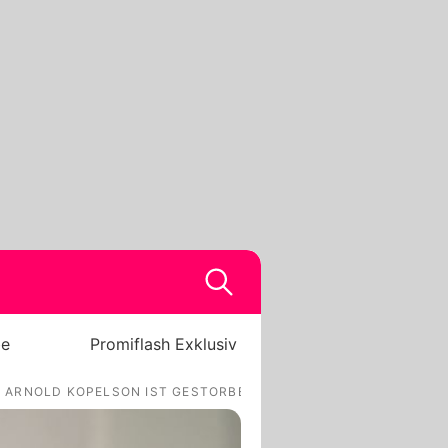
be
Promiflash Exklusiv
 ARNOLD KOPELSON IST GESTORBEN