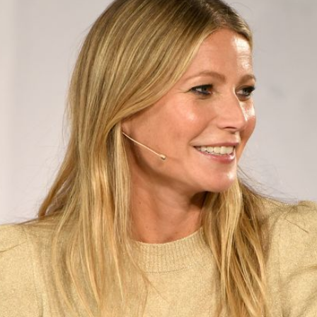
Filme & Serien
Lifestyle
Familie & Liebe
Promiflash Exklusiv
Alle Themen auf Promiflash
Jobs
App runterladen
Team
Redaktionelle Richtlinien
Impressum