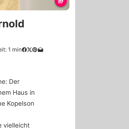
rnold
it:
1
min
he: Der
inem Haus in
nne Kopelson
vielleicht