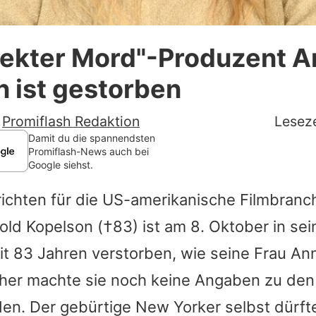
Datenschutzerklärung
fekter Mord"-Produzent A
Nutzungsbedingungen
 ist gestorben
Utiq verwalten
-
Promiflash Redaktion
Leseze
Damit du die spannendsten
Promiflash-News auch bei
Google siehst.
ichten für die US-amerikanische Filmbranc
old Kopelson
(†83) ist am 8. Oktober in se
mit 83 Jahren verstorben, wie seine Frau A
isher machte sie noch keine Angaben zu den
n. Der gebürtige New Yorker selbst dürfte 