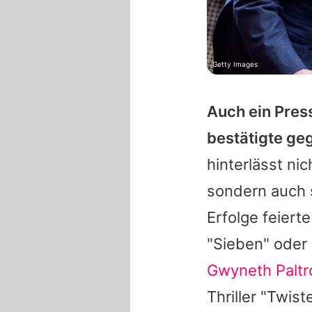
Getty Images
Auch ein Pres
bestätigte g
hinterlässt nic
sondern auch s
Erfolge feiert
"Sieben" oder 
Gwyneth Palt
Thriller "Twis