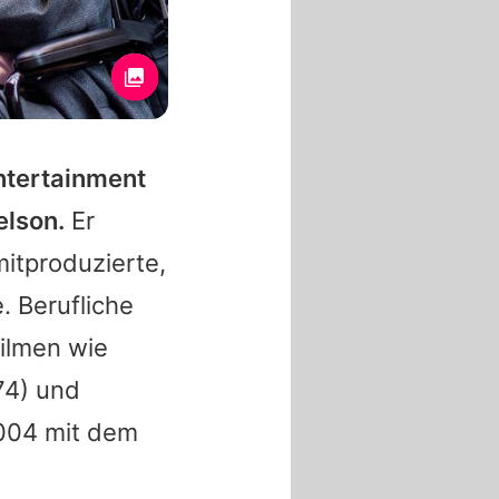
ntertainment
elson
.
Er
mitproduzierte,
. Berufliche
Filmen wie
74) und
2004 mit dem