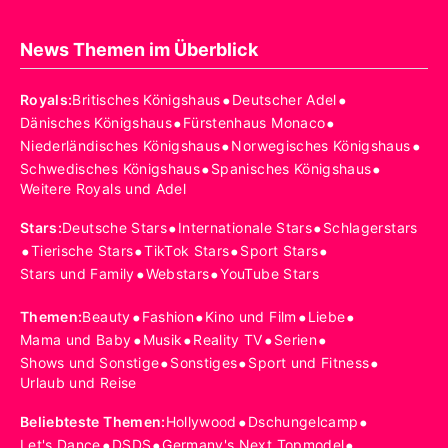
News Themen im Überblick
•
•
Royals
:
Britisches Königshaus
Deutscher Adel
•
•
Dänisches Königshaus
Fürstenhaus Monaco
•
•
Niederländisches Königshaus
Norwegisches Königshaus
•
•
Schwedisches Königshaus
Spanisches Königshaus
Weitere Royals und Adel
•
•
Stars
:
Deutsche Stars
Internationale Stars
Schlagerstars
•
•
•
•
Tierische Stars
TikTok Stars
Sport Stars
•
•
Stars und Family
Webstars
YouTube Stars
•
•
•
•
Themen
:
Beauty
Fashion
Kino und Film
Liebe
•
•
•
•
Mama und Baby
Musik
Reality TV
Serien
•
•
•
Shows und Sonstige
Sonstiges
Sport und Fitness
Urlaub und Reise
•
•
Beliebteste Themen
:
Hollywood
Dschungelcamp
•
•
•
Let's Dance
DSDS
Germany's Next Topmodel