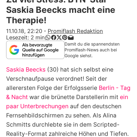
Alle Themen auf Promiflash
Saskia Beecks macht eine
Jobs
Therapie!
App runterladen
11.10.18, 22:20
-
Promiflash Redaktion
Lesezeit:
2
min
Team
Damit du die spannendsten
Promiflash-News auch bei
Redaktionelle Richtlinien
Google siehst.
Saskia Beecks
(30) hat sich selbst eine
Impressum
Verschnaufpause verordnet! Seit der
Datenschutzerklärung
allerersten Folge der Erfolgsserie
Berlin - Tag
Nutzungsbedingungen
& Nacht
war die brünette Darstellerin mit
ein
paar Unterbrechungen
auf den deutschen
Utiq verwalten
Fernsehbildschirmen zu sehen. Als Alina
Schmitts durchlebte sie in dem Scripted-
Reality-Format zahlreiche Höhen und Tiefen.