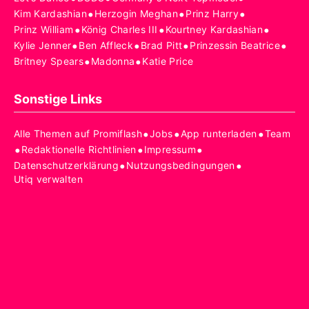
•
•
•
Kim Kardashian
Herzogin Meghan
Prinz Harry
•
•
•
Prinz William
König Charles III
Kourtney Kardashian
•
•
•
•
Kylie Jenner
Ben Affleck
Brad Pitt
Prinzessin Beatrice
•
•
Britney Spears
Madonna
Katie Price
Sonstige Links
•
•
•
Alle Themen auf Promiflash
Jobs
App runterladen
Team
•
•
•
Redaktionelle Richtlinien
Impressum
•
•
Datenschutzerklärung
Nutzungsbedingungen
Utiq verwalten