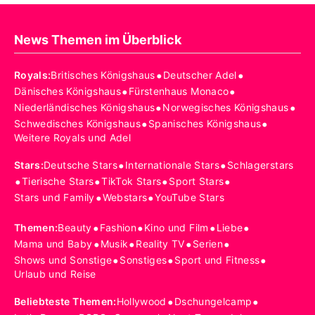
News Themen im Überblick
•
•
Royals
:
Britisches Königshaus
Deutscher Adel
•
•
Dänisches Königshaus
Fürstenhaus Monaco
•
•
Niederländisches Königshaus
Norwegisches Königshaus
•
•
Schwedisches Königshaus
Spanisches Königshaus
Weitere Royals und Adel
•
•
Stars
:
Deutsche Stars
Internationale Stars
Schlagerstars
•
•
•
•
Tierische Stars
TikTok Stars
Sport Stars
•
•
Stars und Family
Webstars
YouTube Stars
•
•
•
•
Themen
:
Beauty
Fashion
Kino und Film
Liebe
•
•
•
•
Mama und Baby
Musik
Reality TV
Serien
•
•
•
Shows und Sonstige
Sonstiges
Sport und Fitness
Urlaub und Reise
•
•
Beliebteste Themen
:
Hollywood
Dschungelcamp