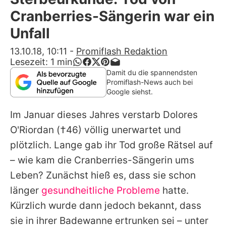
Alle Themen auf Promiflash
Cranberries-Sängerin war ein
Jobs
Unfall
App runterladen
13.10.18, 10:11
-
Promiflash Redaktion
Lesezeit:
1
min
Team
Damit du die spannendsten
Promiflash-News auch bei
Redaktionelle Richtlinien
Google siehst.
Im Januar dieses Jahres verstarb
Dolores
Impressum
O'Riordan
(†46) völlig unerwartet und
Datenschutzerklärung
plötzlich. Lange gab ihr Tod große Rätsel auf
Nutzungsbedingungen
– wie kam die
Cranberries
-Sängerin ums
Leben? Zunächst hieß es, dass sie schon
Utiq verwalten
länger
gesundheitliche Probleme
hatte.
Kürzlich wurde dann jedoch bekannt, dass
sie in ihrer Badewanne ertrunken sei – unter