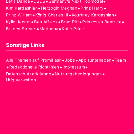
•
•
•
Let's Dance
DSDS
Germany's Next Topmodel
•
•
•
Kim Kardashian
Herzogin Meghan
Prinz Harry
•
•
•
Prinz William
König Charles III
Kourtney Kardashian
•
•
•
•
Kylie Jenner
Ben Affleck
Brad Pitt
Prinzessin Beatrice
•
•
Britney Spears
Madonna
Katie Price
Sonstige Links
•
•
•
Alle Themen auf Promiflash
Jobs
App runterladen
Team
•
•
•
Redaktionelle Richtlinien
Impressum
•
•
Datenschutzerklärung
Nutzungsbedingungen
Utiq verwalten