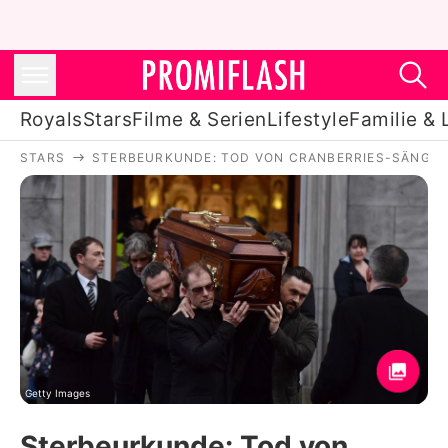
Royals
Stars
Filme & Serien
Lifestyle
Familie & 
STARS
STERBEURKUNDE: TOD VON CRANBERRIES-SÄNGERI
Royals
Stars
Filme & Serien
Lifestyle
Familie & Liebe
Promiflash Exklusiv
Getty Images
Sterbeurkunde: Tod von