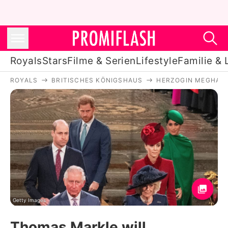
Royals
Stars
Filme & Serien
Lifestyle
Familie & 
ROYALS
BRITISCHES KÖNIGSHAUS
HERZOGIN MEGHAN
Royals
Stars
Filme & Serien
Lifestyle
Familie & Liebe
Promiflash Exklusiv
Getty Images
Thomas Markle will