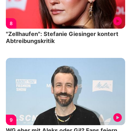
8
"Zellhaufen": Stefanie Giesinger kontert
Abtreibungskritik
9
WG eher mit Aleks oder Gil? Fans feiern