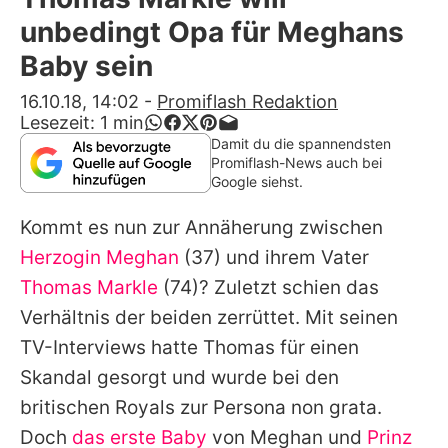
Alle Themen auf Promiflash
unbedingt Opa für Meghans
Jobs
Baby sein
App runterladen
16.10.18, 14:02
-
Promiflash Redaktion
Lesezeit:
1
min
Team
Damit du die spannendsten
Promiflash-News auch bei
Redaktionelle Richtlinien
Google siehst.
Kommt es nun zur Annäherung zwischen
Impressum
Herzogin Meghan
(37) und ihrem Vater
Datenschutzerklärung
Thomas Markle
(74)? Zuletzt schien das
Nutzungsbedingungen
Verhältnis der beiden zerrüttet. Mit seinen
TV-Interviews hatte Thomas für einen
Utiq verwalten
Skandal gesorgt und wurde bei den
britischen Royals zur Persona non grata.
Doch
das erste Baby
von Meghan und
Prinz