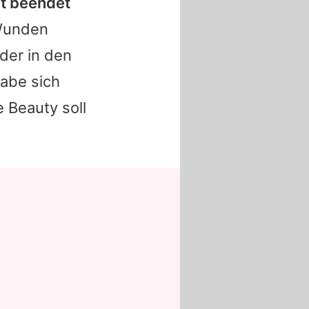
it beendet
 Wunden
eder in den
habe sich
 Beauty soll