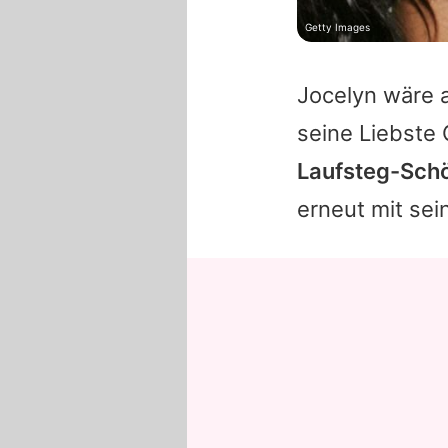
Getty Images
Jocelyn wäre a
seine Liebste
Laufsteg-Schö
erneut mit se