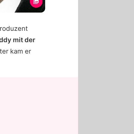
produzent
iddy mit der
ter kam er