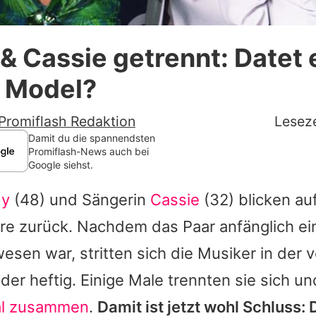
Datenschutzerklärung
 & Cassie getrennt: Datet e
Nutzungsbedingungen
n Model?
Utiq verwalten
Promiflash Redaktion
Leseze
Damit du die spannendsten
Promiflash-News auch bei
Google siehst.
dy
(48) und Sängerin
Cassie
(32) blicken au
re zurück. Nachdem das Paar anfänglich ei
esen war, stritten sich die Musiker in der
der heftig. Einige Male trennten sie sich un
al zusammen
.
Damit ist jetzt wohl Schluss: 