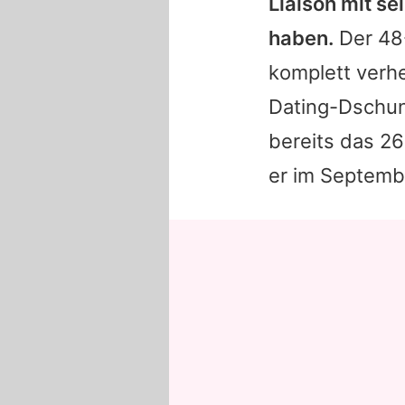
Liaison mit s
haben.
Der 48-
komplett verhei
Dating-Dschung
bereits das 2
er im Septemb