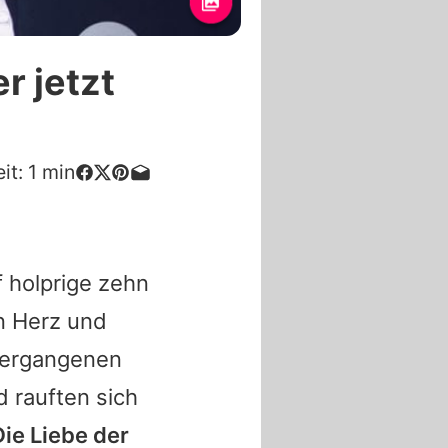
r jetzt
it:
1
min
f holprige zehn
n Herz und
 vergangenen
d rauften sich
Die Liebe der