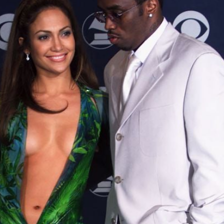
Filme & Serien
Lifestyle
Familie & Liebe
Promiflash Exklusiv
Alle Themen auf Promiflash
Jobs
App runterladen
Team
Redaktionelle Richtlinien
Impressum