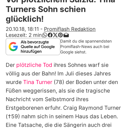
Alle Themen auf Promiflash
Turners Sohn schien
Jobs
glücklich!
App runterladen
20.10.18, 18:11
-
Promiflash Redaktion
Lesezeit:
2
min
Team
Damit du die spannendsten
Promiflash-News auch bei
Redaktionelle Richtlinien
Google siehst.
Der
plötzliche Tod
ihres Sohnes warf sie
Impressum
völlig aus der Bahn! Im Juli dieses Jahres
Datenschutzerklärung
wurde
Tina Turner
(78) der Boden unter den
Nutzungsbedingungen
Füßen weggerissen, als sie die tragische
Nachricht vom Selbstmord ihres
Utiq verwalten
Erstgeborenen erfuhr.
Craig Raymond Turner
(†59) nahm sich in seinem Haus das Leben.
Eine Tatsache, die die Sängerin auch drei