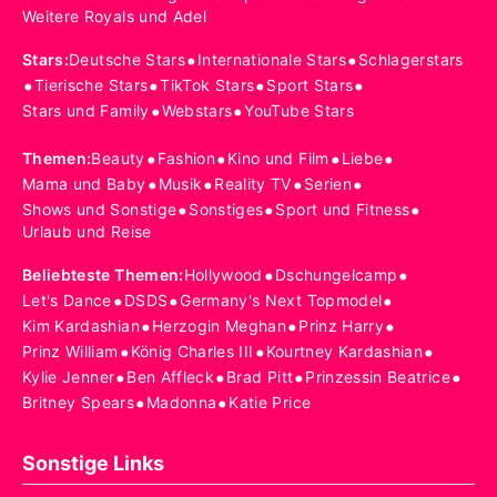
Weitere Royals und Adel
•
•
Stars
:
Deutsche Stars
Internationale Stars
Schlagerstars
•
•
•
•
Tierische Stars
TikTok Stars
Sport Stars
•
•
Stars und Family
Webstars
YouTube Stars
•
•
•
•
Themen
:
Beauty
Fashion
Kino und Film
Liebe
•
•
•
•
Mama und Baby
Musik
Reality TV
Serien
•
•
•
Shows und Sonstige
Sonstiges
Sport und Fitness
Urlaub und Reise
•
•
Beliebteste Themen
:
Hollywood
Dschungelcamp
•
•
•
Let's Dance
DSDS
Germany's Next Topmodel
•
•
•
Kim Kardashian
Herzogin Meghan
Prinz Harry
•
•
•
Prinz William
König Charles III
Kourtney Kardashian
•
•
•
•
Kylie Jenner
Ben Affleck
Brad Pitt
Prinzessin Beatrice
•
•
Britney Spears
Madonna
Katie Price
Sonstige Links