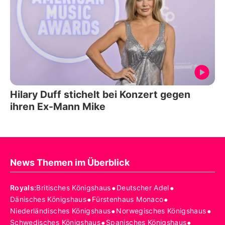
Hilary Duff stichelt bei Konzert gegen
ihren Ex-Mann Mike
News Themen im Überblick
•
•
Royals
:
Britisches Königshaus
Deutscher Adel
•
•
Dänisches Königshaus
Fürstenhaus Monaco
•
•
Niederländisches Königshaus
Norwegisches Königshaus
•
•
Schwedisches Königshaus
Spanisches Königshaus