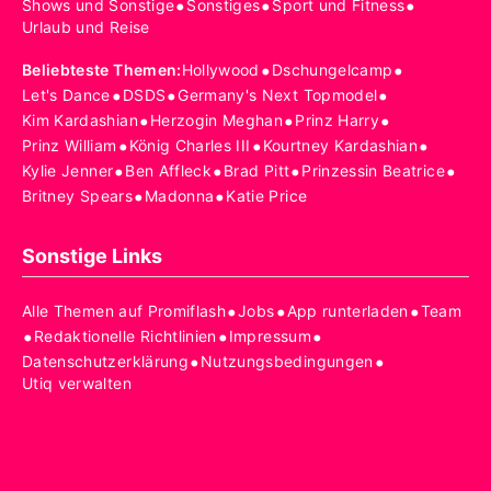
•
•
•
Shows und Sonstige
Sonstiges
Sport und Fitness
Urlaub und Reise
•
•
Beliebteste Themen
:
Hollywood
Dschungelcamp
•
•
•
Let's Dance
DSDS
Germany's Next Topmodel
•
•
•
Kim Kardashian
Herzogin Meghan
Prinz Harry
•
•
•
Prinz William
König Charles III
Kourtney Kardashian
•
•
•
•
Kylie Jenner
Ben Affleck
Brad Pitt
Prinzessin Beatrice
•
•
Britney Spears
Madonna
Katie Price
Sonstige Links
•
•
•
Alle Themen auf Promiflash
Jobs
App runterladen
Team
•
•
•
Redaktionelle Richtlinien
Impressum
•
•
Datenschutzerklärung
Nutzungsbedingungen
Utiq verwalten