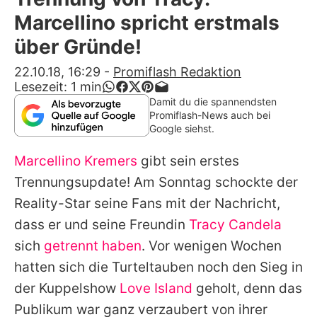
Alle Themen auf Promiflash
Marcellino spricht erstmals
Jobs
über Gründe!
App runterladen
22.10.18, 16:29
-
Promiflash Redaktion
Lesezeit:
1
min
Team
Damit du die spannendsten
Promiflash-News auch bei
Redaktionelle Richtlinien
Google siehst.
Marcellino Kremers
gibt sein erstes
Impressum
Trennungsupdate! Am Sonntag schockte der
Datenschutzerklärung
Reality-Star seine Fans mit der Nachricht,
Nutzungsbedingungen
dass er und seine Freundin
Tracy Candela
sich
getrennt haben
. Vor wenigen Wochen
Utiq verwalten
hatten sich die Turteltauben noch den Sieg in
der Kuppelshow
Love Island
geholt, denn das
Publikum war ganz verzaubert von ihrer