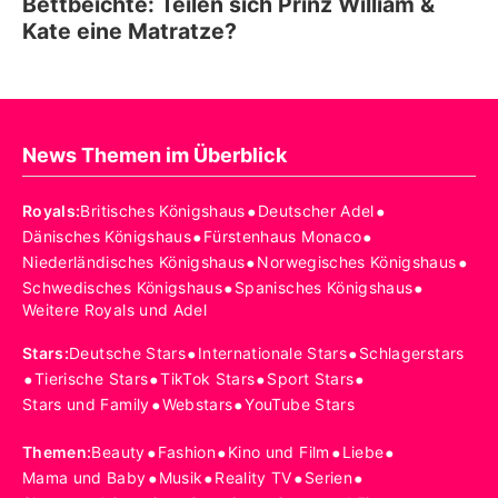
Bettbeichte: Teilen sich Prinz William &
Kate eine Matratze?
News Themen im Überblick
•
•
Royals
:
Britisches Königshaus
Deutscher Adel
•
•
Dänisches Königshaus
Fürstenhaus Monaco
•
•
Niederländisches Königshaus
Norwegisches Königshaus
•
•
Schwedisches Königshaus
Spanisches Königshaus
Weitere Royals und Adel
•
•
Stars
:
Deutsche Stars
Internationale Stars
Schlagerstars
•
•
•
•
Tierische Stars
TikTok Stars
Sport Stars
•
•
Stars und Family
Webstars
YouTube Stars
•
•
•
•
Themen
:
Beauty
Fashion
Kino und Film
Liebe
•
•
•
•
Mama und Baby
Musik
Reality TV
Serien