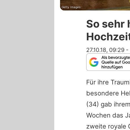
Getty Images
So sehr 
Hochzei
27.10.18, 09:29
-
Für ihre Trau
besondere Hel
(34) gab ihre
Wochen das Ja
zweite royale 