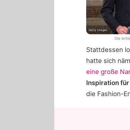
Getty Images
Die bri
Stattdessen lo
hatte sich näm
eine große Na
Inspiration fü
die Fashion-En