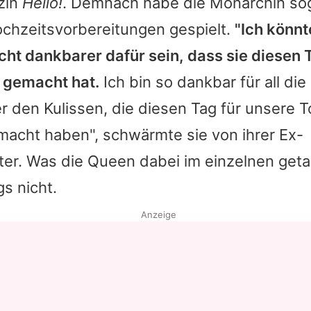
zin
Hello!
. Demnach habe die Monarchin sog
ochzeitsvorbereitungen gespielt.
"Ich könn
cht dankbarer dafür sein, dass sie diesen 
 gemacht hat.
Ich bin so dankbar für all die
r den Kulissen, die diesen Tag für unsere T
acht haben", schwärmte sie von ihrer Ex-
er. Was die
Queen
dabei im einzelnen getan
gs nicht.
Anzeige