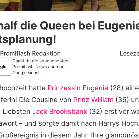
Datenschutzerklärung
half die Queen bei Eugeni
Nutzungsbedingungen
tsplanung!
Utiq verwalten
Promiflash Redaktion
Leseze
Damit du die spannendsten
Promiflash-News auch bei
Google siehst.
mhochzeit hatte
Prinzessin Eugenie
(28) ein
ferin! Die Cousine von
Prinz William
(36) u
m Liebsten
Jack Brooksbank
(32) erst vor w
wort – und sorgte damit nach Harrys Hochz
Großereignis in diesem Jahr. Ihre glamourö