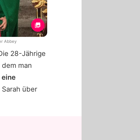
er Abbey
Die 28-Jährige
ei dem man
t eine
e
Sarah
über