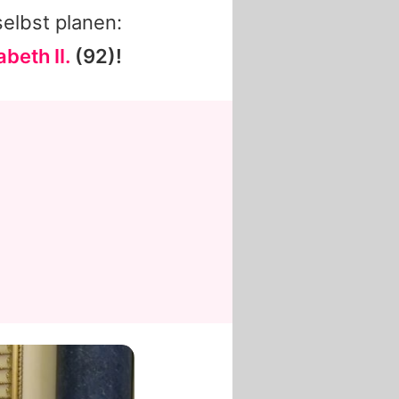
selbst planen:
beth II.
(92)!