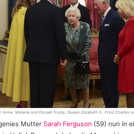
n Anne, Melania und Donald Trump, Queen Elizabeth II., Prinz Charles u
ugenies Mutter
Sarah Ferguson
(59) nun in e