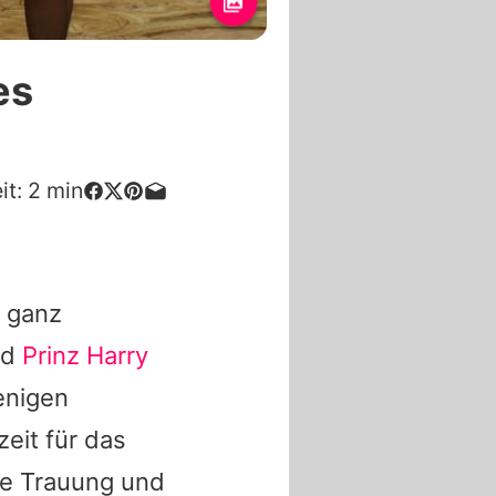
es
it:
2
min
e ganz
nd
Prinz Harry
enigen
eit für das
se Trauung und