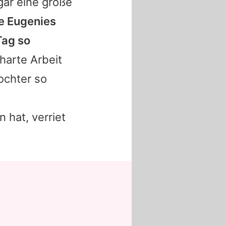
ar eine große
te Eugenies
Tag so
 harte Arbeit
ochter so
 hat, verriet