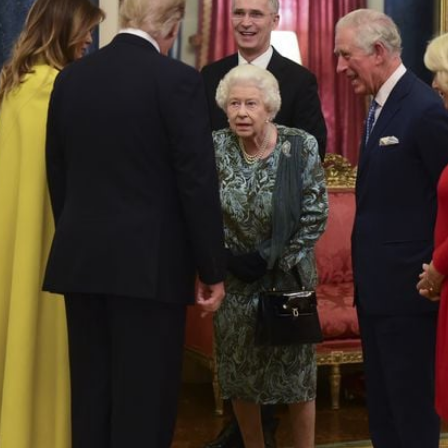
Filme & Serien
Lifestyle
Familie & Liebe
Promiflash Exklusiv
Alle Themen auf Promiflash
Jobs
App runterladen
Team
Redaktionelle Richtlinien
Impressum