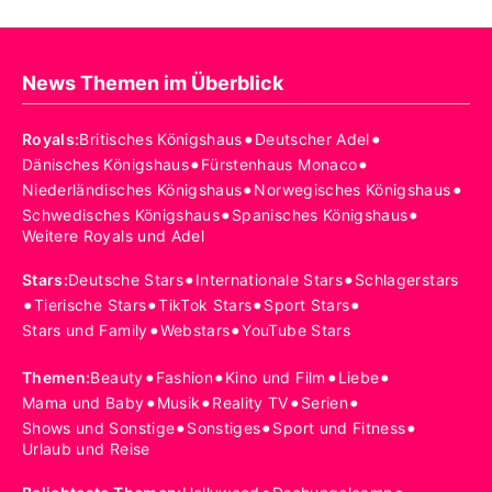
News Themen im Überblick
•
•
Royals
:
Britisches Königshaus
Deutscher Adel
•
•
Dänisches Königshaus
Fürstenhaus Monaco
•
•
Niederländisches Königshaus
Norwegisches Königshaus
•
•
Schwedisches Königshaus
Spanisches Königshaus
Weitere Royals und Adel
•
•
Stars
:
Deutsche Stars
Internationale Stars
Schlagerstars
•
•
•
•
Tierische Stars
TikTok Stars
Sport Stars
•
•
Stars und Family
Webstars
YouTube Stars
•
•
•
•
Themen
:
Beauty
Fashion
Kino und Film
Liebe
•
•
•
•
Mama und Baby
Musik
Reality TV
Serien
•
•
•
Shows und Sonstige
Sonstiges
Sport und Fitness
Urlaub und Reise