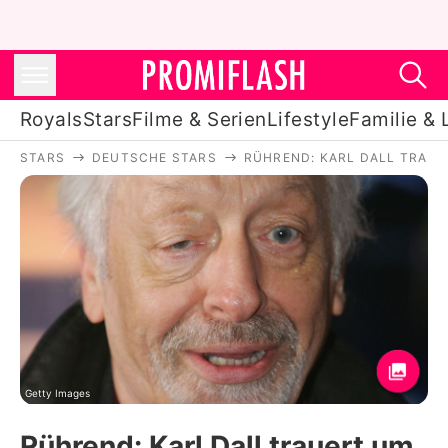
Royals
Stars
Filme & Serien
Lifestyle
Familie & 
STARS
DEUTSCHE STARS
RÜHREND: KARL DALL TRAUE
Royals
Stars
Filme & Serien
Lifestyle
Familie & Liebe
Promiflash Exklusiv
Getty Images
Rührend: Karl Dall trauert um