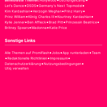
•
•
Beliebteste Themen
:
Hollywood
Dschungelcamp
•
•
•
Let's Dance
DSDS
Germany's Next Topmodel
•
•
•
Kim Kardashian
Herzogin Meghan
Prinz Harry
•
•
•
Prinz William
König Charles III
Kourtney Kardashian
•
•
•
•
Kylie Jenner
Ben Affleck
Brad Pitt
Prinzessin Beatrice
•
•
Britney Spears
Madonna
Katie Price
Sonstige Links
•
•
•
Alle Themen auf Promiflash
Jobs
App runterladen
Team
•
•
•
Redaktionelle Richtlinien
Impressum
•
•
Datenschutzerklärung
Nutzungsbedingungen
Utiq verwalten