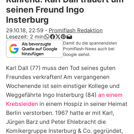
Alle Themen auf Promiflash
seinen Freund Ingo
Jobs
Insterburg
App runterladen
29.10.18, 22:59
-
Promiflash Redaktion
Lesezeit:
2
min
Team
Damit du die spannendsten
Promiflash-News auch bei
Redaktionelle Richtlinien
Google siehst.
Karl Dall
(77) muss den Tod seines guten
Impressum
Freundes verkraften! Am vergangenen
Datenschutzerklärung
Wochenende ist sein einstiger Kollege und
Nutzungsbedingungen
Weggefährte
Ingo Insterburg
(84)
an einem
Krebsleiden
in einem Hospiz in seiner Heimat
Utiq verwalten
Berlin verstorben. 1967 hatte er mit
Karl
,
Jürgen Barz und Peter Ehlebracht die
Komikergruppe Insterburg & Co. gegründet,