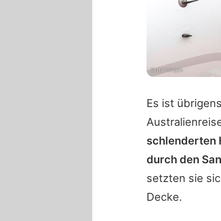
Getty Images
Es ist übrigen
Australienreis
schlenderten 
durch den San
setzten sie si
Decke.