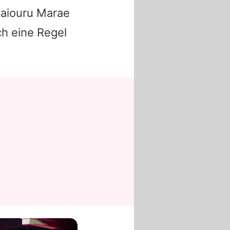
paiouru Marae
ch eine Regel