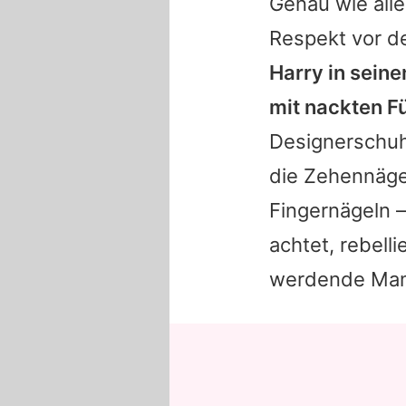
Genau wie all
Respekt vor d
Harry
in seine
mit nackten F
Designerschuh
die Zehennäge
Fingernägeln 
achtet, rebell
werdende Mama