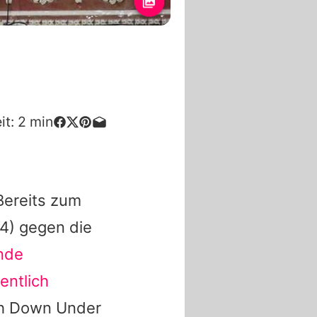
it:
2
min
 Bereits zum
4) gegen die
nde
entlich
ch Down Under