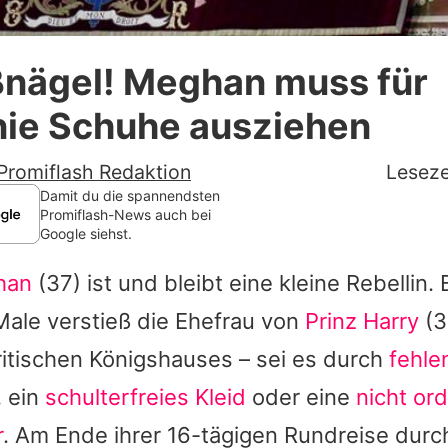
Datenschutzerklärung
ßnägel! Meghan muss für
Nutzungsbedingungen
ie Schuhe ausziehen
Utiq verwalten
Promiflash Redaktion
Leseze
Damit du die spannendsten
Promiflash-News auch bei
Google siehst.
han
(37) ist und bleibt eine kleine Rebellin.
Male verstieß die Ehefrau von
Prinz Harry
(3
ritischen Königshauses – sei es durch
fehle
, ein
schulterfreies Kleid
oder eine
nicht ord
r
. Am Ende ihrer 16-tägigen Rundreise dur