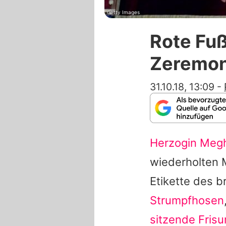
Getty Images
Rote Fu
Zeremon
31.10.18, 13:09
-
Herzogin Meg
wiederholten 
Etikette des b
Strumpfhosen
sitzende Frisu