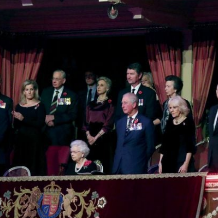
Filme & Serien
Lifestyle
Familie & Liebe
Promiflash Exklusiv
Alle Themen auf Promiflash
Jobs
App runterladen
Team
Redaktionelle Richtlinien
Impressum