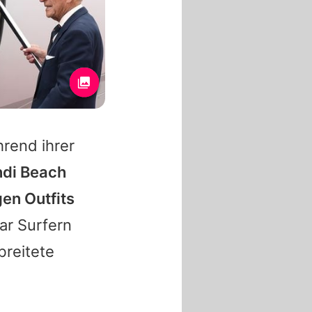
hrend ihrer
ndi Beach
en Outfits
ar Surfern
breitete