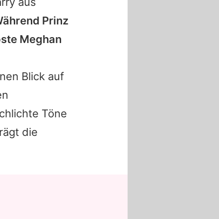
rry aus
ährend
Prinz
apste Meghan
en Blick auf
en
chlichte Töne
rägt die