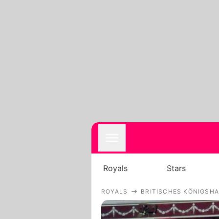
Royals
Stars
ROYALS
BRITISCHES KÖNIGSH