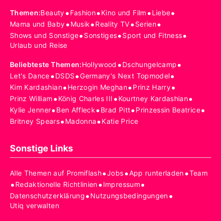
•
•
•
•
Themen
:
Beauty
Fashion
Kino und Film
Liebe
•
•
•
•
Mama und Baby
Musik
Reality TV
Serien
•
•
•
Shows und Sonstige
Sonstiges
Sport und Fitness
Urlaub und Reise
•
•
Beliebteste Themen
:
Hollywood
Dschungelcamp
•
•
•
Let's Dance
DSDS
Germany's Next Topmodel
•
•
•
Kim Kardashian
Herzogin Meghan
Prinz Harry
•
•
•
Prinz William
König Charles III
Kourtney Kardashian
•
•
•
•
Kylie Jenner
Ben Affleck
Brad Pitt
Prinzessin Beatrice
•
•
Britney Spears
Madonna
Katie Price
Sonstige Links
•
•
•
Alle Themen auf Promiflash
Jobs
App runterladen
Team
•
•
•
Redaktionelle Richtlinien
Impressum
•
•
Datenschutzerklärung
Nutzungsbedingungen
Utiq verwalten