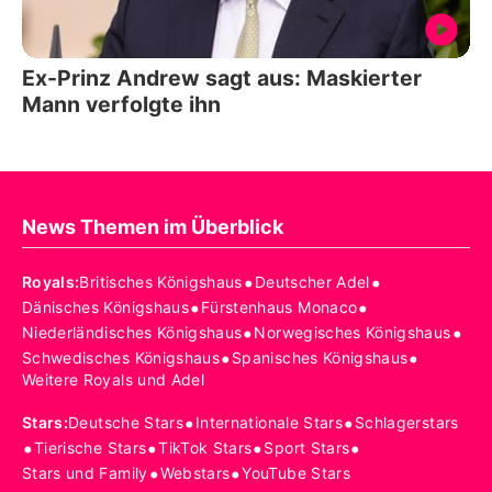
Ex-Prinz Andrew sagt aus: Maskierter
Mann verfolgte ihn
News Themen im Überblick
•
•
Royals
:
Britisches Königshaus
Deutscher Adel
•
•
Dänisches Königshaus
Fürstenhaus Monaco
•
•
Niederländisches Königshaus
Norwegisches Königshaus
•
•
Schwedisches Königshaus
Spanisches Königshaus
Weitere Royals und Adel
•
•
Stars
:
Deutsche Stars
Internationale Stars
Schlagerstars
•
•
•
•
Tierische Stars
TikTok Stars
Sport Stars
•
•
Stars und Family
Webstars
YouTube Stars