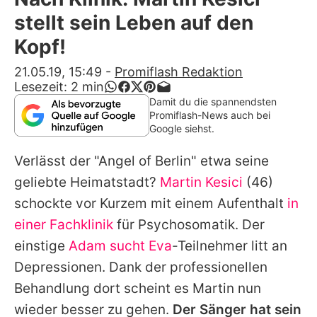
Alle Themen auf Promiflash
stellt sein Leben auf den
Jobs
Kopf!
App runterladen
21.05.19, 15:49
-
Promiflash Redaktion
Lesezeit:
2
min
Team
Damit du die spannendsten
Promiflash-News auch bei
Redaktionelle Richtlinien
Google siehst.
Verlässt der "Angel of Berlin" etwa seine
Impressum
geliebte Heimatstadt?
Martin Kesici
(46)
Datenschutzerklärung
schockte vor Kurzem mit einem Aufenthalt
in
Nutzungsbedingungen
einer Fachklinik
für Psychosomatik. Der
einstige
Adam sucht Eva
-Teilnehmer litt an
Utiq verwalten
Depressionen. Dank der professionellen
Behandlung dort scheint es
Martin
nun
wieder besser zu gehen.
Der Sänger hat sein