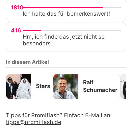
1810
Ich halte das für bemerkenswert!
416
Hm, ich finde das jetzt nicht so
besonders...
In diesem Artikel
Ralf
Stars
Schumacher
Tipps für Promiflash? Einfach E-Mail an:
tipps@promiflash.de