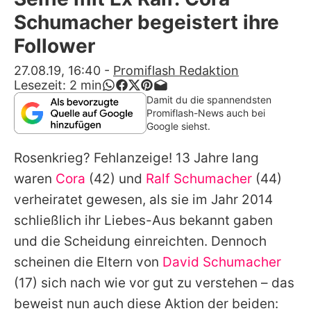
Alle Themen auf Promiflash
Schumacher begeistert ihre
Jobs
Follower
App runterladen
27.08.19, 16:40
-
Promiflash Redaktion
Lesezeit:
2
min
Team
Damit du die spannendsten
Promiflash-News auch bei
Redaktionelle Richtlinien
Google siehst.
Rosenkrieg? Fehlanzeige! 13 Jahre lang
Impressum
waren
Cora
(42) und
Ralf Schumacher
(44)
Datenschutzerklärung
verheiratet gewesen, als sie im Jahr 2014
Nutzungsbedingungen
schließlich ihr Liebes-Aus bekannt gaben
und die Scheidung einreichten. Dennoch
Utiq verwalten
scheinen die Eltern von
David Schumacher
(17) sich nach wie vor gut zu verstehen – das
beweist nun auch diese Aktion der beiden: