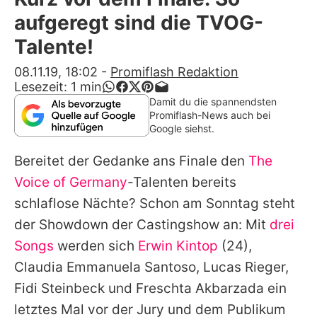
Alle Themen auf Promiflash
aufgeregt sind die TVOG-
Jobs
Talente!
App runterladen
08.11.19, 18:02
-
Promiflash Redaktion
Lesezeit:
1
min
Team
Damit du die spannendsten
Promiflash-News auch bei
Redaktionelle Richtlinien
Google siehst.
Bereitet der Gedanke ans Finale den
The
Impressum
Voice of Germany
-Talenten bereits
Datenschutzerklärung
schlaflose Nächte? Schon am Sonntag steht
Nutzungsbedingungen
der Showdown der Castingshow an: Mit
drei
Songs
werden sich
Erwin Kintop
(24),
Utiq verwalten
Claudia Emmanuela Santoso
,
Lucas Rieger
,
Fidi Steinbeck
und
Freschta Akbarzada
ein
letztes Mal vor der Jury und dem Publikum