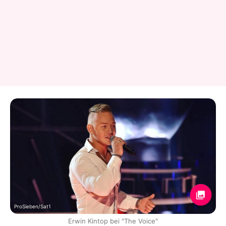
ProSieben/Sat1
Erwin Kintop bei "The Voice"