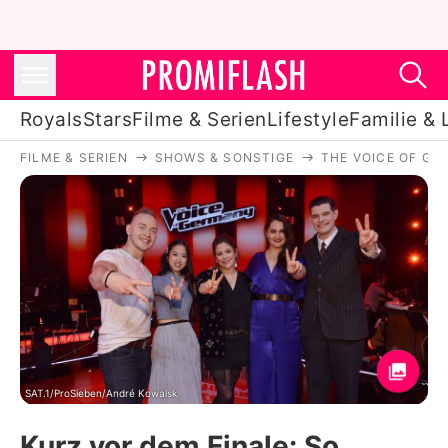
Royals
Stars
Filme & Serien
Lifestyle
Familie & 
FILME & SERIEN
SHOWS & SONSTIGE
THE VOICE OF GE
Royals
Stars
Filme & Serien
Lifestyle
Familie & Liebe
Promiflash Exklusiv
SAT.1/ProSieben/André Kowalsk
Kurz vor dem Finale: So