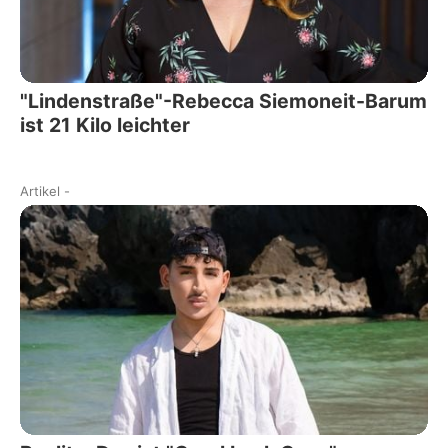
"Lindenstraße"-Rebecca Siemoneit-Barum
ist 21 Kilo leichter
Artikel
-