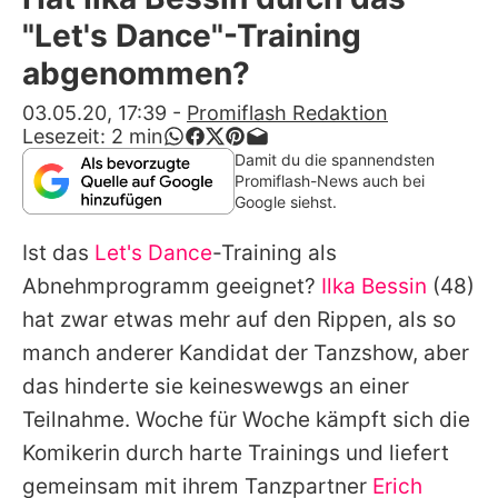
Alle Themen auf Promiflash
"Let's Dance"-Training
Jobs
abgenommen?
App runterladen
03.05.20, 17:39
-
Promiflash Redaktion
Lesezeit:
2
min
Team
Damit du die spannendsten
Promiflash-News auch bei
Redaktionelle Richtlinien
Google siehst.
Ist das
Let's Dance
-Training als
Impressum
Abnehmprogramm geeignet?
Ilka Bessin
(48)
Datenschutzerklärung
hat zwar etwas mehr auf den Rippen, als so
Nutzungsbedingungen
manch anderer Kandidat der Tanzshow, aber
das hinderte sie keineswewgs an einer
Utiq verwalten
Teilnahme. Woche für Woche kämpft sich die
Komikerin durch harte Trainings und liefert
gemeinsam mit ihrem Tanzpartner
Erich