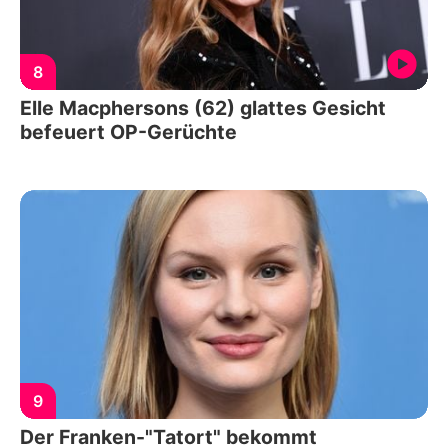
8
Elle Macphersons (62) glattes Gesicht
befeuert OP-Gerüchte
9
Der Franken-"Tatort" bekommt