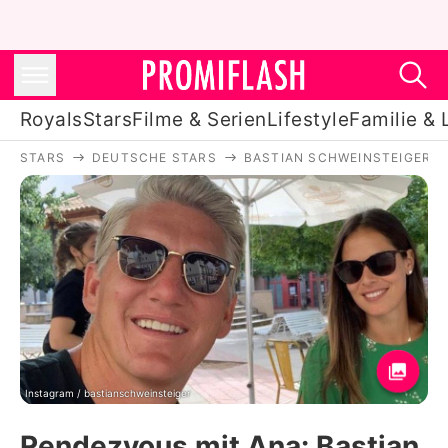
Royals
Stars
Filme & Serien
Lifestyle
Familie & 
STARS
DEUTSCHE STARS
BASTIAN SCHWEINSTEIGER
Royals
Stars
Filme & Serien
Lifestyle
Familie & Liebe
Promiflash Exklusiv
Instagram / bastianschweinsteiger
Rendezvous mit Ana: Bastian