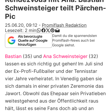
Alle Themen auf Promiflash
Schweinsteiger teilt Pärchen-
Jobs
Pic
App runterladen
25.06.20, 09:12
-
Promiflash Redaktion
Lesezeit:
2
min
Team
Damit du die spannendsten
Promiflash-News auch bei
Redaktionelle Richtlinien
Google siehst.
Bastian
(35) und
Ana Schweinsteiger
(32)
Impressum
lassen es sich richtig gut gehen! Im Juli sind
Datenschutzerklärung
der Ex-Profi-Fußballer und der Tennisstar
Nutzungsbedingungen
vier Jahre verheiratet. In Venedig gaben sie
sich damals in einer privaten Zeremonie das
Utiq verwalten
Jawort. Obwohl das Ehepaar sein Privatleben
weitestgehend aus der Öffentlichkeit raus
hält, lässt es seine Fans doch ab und an