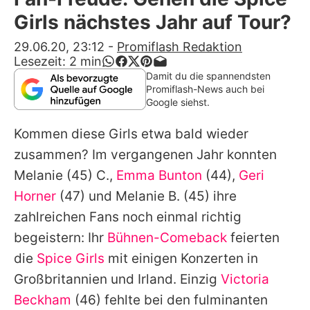
Alle Themen auf Promiflash
Girls nächstes Jahr auf Tour?
Jobs
29.06.20, 23:12
-
Promiflash Redaktion
Lesezeit:
2
min
App runterladen
Damit du die spannendsten
Promiflash-News auch bei
Team
Google siehst.
Redaktionelle Richtlinien
Kommen diese Girls etwa bald wieder
zusammen? Im vergangenen Jahr konnten
Impressum
Melanie
(45) C.,
Emma Bunton
(44),
Geri
Datenschutzerklärung
Horner
(47) und
Melanie B.
(45) ihre
zahlreichen Fans noch einmal richtig
Nutzungsbedingungen
begeistern: Ihr
Bühnen-Comeback
feierten
Utiq verwalten
die
Spice Girls
mit einigen Konzerten in
Großbritannien und Irland. Einzig
Victoria
Beckham
(46) fehlte bei den fulminanten