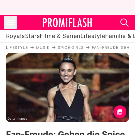
Royals
Stars
Filme & Serien
Lifestyle
Familie & 
LIFESTYLE
MUSIK
SPICE GIRLS
FAN-FREUDE: GEHEN
Royals
Stars
Filme & Serien
Lifestyle
Familie & Liebe
Promiflash Exklusiv
Getty Images
Fan-Freude: Gehen die Spice