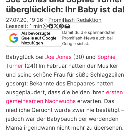
Alle Themen auf Promiflash
überglücklich: Ihr Baby ist da!
Jobs
27.07.20, 19:26
-
Promiflash Redaktion
Lesezeit:
1
min
App runterladen
Damit du die spannendsten
Promiflash-News auch bei
Team
Google siehst.
Redaktionelle Richtlinien
Babyglück bei
Joe Jonas
(30) und
Sophie
Turner
(24)! Im Februar hatten der Musiker
Impressum
und seine schöne Frau für süße Schlagzeilen
Datenschutzerklärung
gesorgt: Bekannte des Ehepaares hatten
ausgeplaudert, dass die beiden ihren
ersten
Nutzungsbedingungen
gemeinsamen Nachwuchs
erwarten. Das
Utiq verwalten
niedliche Gerücht wurde zwar nie bestätigt –
jedoch war der Babybauch der werdenden
Mama irgendwann nicht mehr zu übersehen.