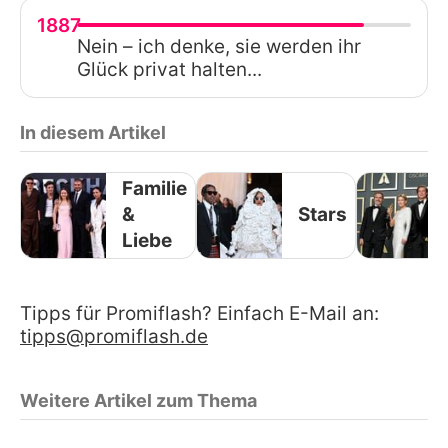
1887
Nein – ich denke, sie werden ihr
Glück privat halten...
In diesem Artikel
Familie
&
Stars
Liebe
Tipps für Promiflash? Einfach E-Mail an:
tipps@promiflash.de
Weitere Artikel zum Thema