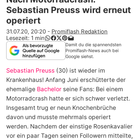
Alle Themen auf Promiflash
Sebastian Preuss wird erneut
Jobs
operiert
App runterladen
31.07.20, 20:20
-
Promiflash Redaktion
Lesezeit:
1
min
Team
Damit du die spannendsten
Promiflash-News auch bei
Redaktionelle Richtlinien
Google siehst.
Sebastian Preuss
(30) ist wieder im
Impressum
Krankenhaus! Anfang Juni erschütterte der
Datenschutzerklärung
ehemalige
Bachelor
seine Fans: Bei einem
Nutzungsbedingungen
Motorradcrash hatte er sich schwer verletzt.
Insgesamt trug er neun Knochenbrüche
Utiq verwalten
davon und musste mehrmals operiert
werden. Nachdem der einstige Rosenkavalier
vor ein paar Tagen seinen Followern mitteilte,