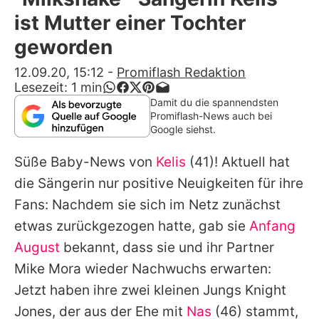
Alle Themen auf Promiflash
ist Mutter einer Tochter
Jobs
geworden
App runterladen
12.09.20, 15:12
-
Promiflash Redaktion
Lesezeit:
1
min
Team
Damit du die spannendsten
Promiflash-News auch bei
Redaktionelle Richtlinien
Google siehst.
Süße Baby-News von
Kelis
(41)! Aktuell hat
Impressum
die Sängerin nur positive Neuigkeiten für ihre
Datenschutzerklärung
Fans: Nachdem sie sich im Netz zunächst
Nutzungsbedingungen
etwas zurückgezogen hatte, gab sie
Anfang
August
bekannt, dass sie und ihr Partner
Utiq verwalten
Mike Mora wieder Nachwuchs erwarten:
Jetzt haben ihre zwei kleinen Jungs Knight
Jones, der aus der Ehe mit
Nas
(46) stammt,