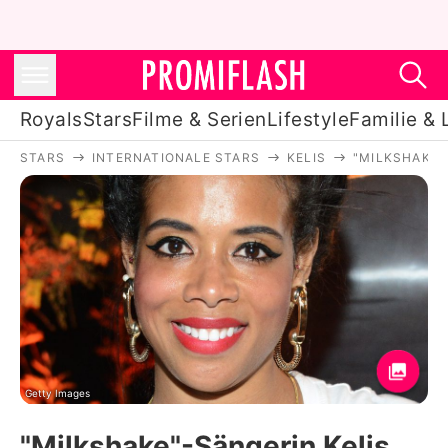
Royals
Stars
Filme & Serien
Lifestyle
Familie & 
STARS
INTERNATIONALE STARS
KELIS
"MILKSHAKE"
Royals
Stars
Filme & Serien
Lifestyle
Familie & Liebe
Promiflash Exklusiv
Getty Images
"Milkshake"-Sängerin Kelis