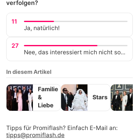
verfolgen?
11
Ja, natürlich!
27
Nee, das interessiert mich nicht so...
In diesem Artikel
Familie
&
Stars
Liebe
Tipps für Promiflash? Einfach E-Mail an:
tipps@promiflash.de