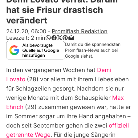
Alle Themen auf Promiflash
hat sie Frisur drastisch
Jobs
verändert
App runterladen
24.12.20, 06:00
-
Promiflash Redaktion
Lesezeit:
2
min
Team
Damit du die spannendsten
Promiflash-News auch bei
Redaktionelle Richtlinien
Google siehst.
In den vergangenen Wochen hat
Demi
Impressum
Lovato
(28) vor allem mit ihrem Liebesleben
Datenschutzerklärung
für Schlagzeilen gesorgt. Nachdem sie nur
Nutzungsbedingungen
wenige Monate mit dem Schauspieler
Max
Ehrich
(29) zusammen gewesen war, hatte er
Utiq verwalten
im Sommer sogar um ihre Hand angehalten –
doch seit September gehen die zwei
offiziell
getrennte Wege
. Für die junge Sängerin