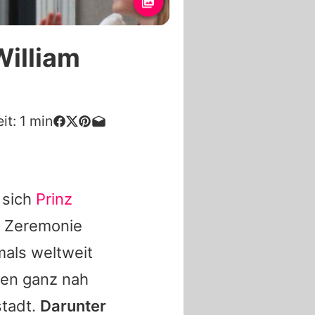
William
it:
1
min
 sich
Prinz
n Zeremonie
mals weltweit
ten ganz nah
stadt.
Darunter