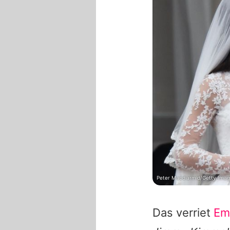
Peter Macdiarmid/Getty Imag
Das verriet
Em