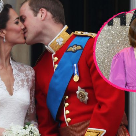
Filme & Serien
Lifestyle
Familie & Liebe
Promiflash Exklusiv
Alle Themen auf Promiflash
Jobs
App runterladen
Team
Redaktionelle Richtlinien
Impressum