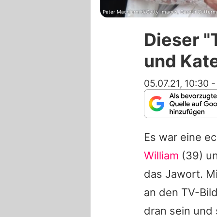
Peter Macdiarmid/Getty Images, Gareth Catterm
Dieser "
und Kat
05.07.21, 10:30
Es war eine e
William
(39) u
das Jawort. M
an den TV-Bil
dran sein und