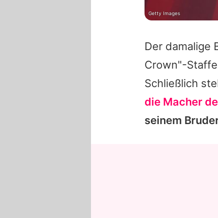
Getty Images
Der damalige 
Crown"-Staffe
Schließlich st
die Macher d
seinem Brude