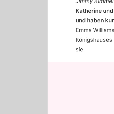
Jimmy Kimmel 
Katherine und
und haben kur
Emma
William
Königshauses s
sie.