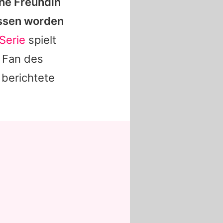
ine Freundin
issen worden
 Serie
spielt
r Fan des
 berichtete