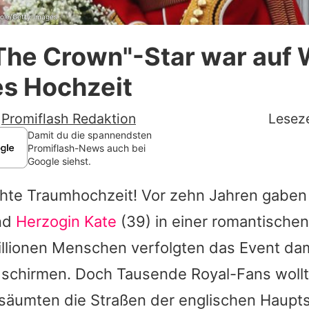
ole/Getty Images
Datenschutzerklärung
The Crown"-Star war auf 
Nutzungsbedingungen
es Hochzeit
Utiq verwalten
-
Promiflash Redaktion
Leseze
Damit du die spannendsten
Promiflash-News auch bei
Google siehst.
chte Traumhochzeit! Vor zehn Jahren gaben
nd
Herzogin Kate
(39) in einer romantische
illionen Menschen verfolgten das Event da
dschirmen. Doch Tausende Royal-Fans woll
 säumten die Straßen der englischen Haupt