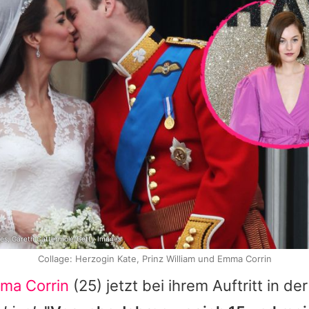
es, Gareth Cattermole/Getty Images
Collage: Herzogin Kate, Prinz William und Emma Corrin
ma Corrin
(25) jetzt bei ihrem Auftritt in d