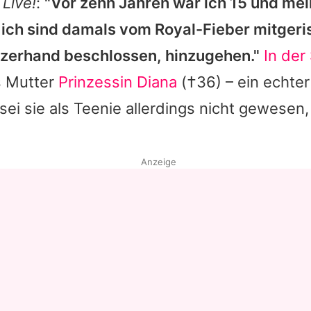
Live!
:
"Vor zehn Jahren war ich 15 und me
 ich sind damals vom Royal-Fieber mitger
zerhand beschlossen, hinzugehen."
In der
s Mutter
Prinzessin Diana
(†36) – ein echte
ei sie als Teenie allerdings nicht gewesen,
Anzeige