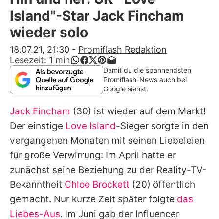
Alle Themen auf Promiflash
Island"-Star Jack Fincham
Jobs
wieder solo
App runterladen
18.07.21, 21:30
-
Promiflash Redaktion
Lesezeit:
1
min
Team
Damit du die spannendsten
Promiflash-News auch bei
Redaktionelle Richtlinien
Google siehst.
Jack Fincham
(30) ist wieder auf dem Markt!
Impressum
Der einstige
Love Island
-Sieger sorgte in den
Datenschutzerklärung
vergangenen Monaten mit seinen Liebeleien
Nutzungsbedingungen
für große Verwirrung: Im April hatte er
zunächst seine Beziehung zu der Reality-TV-
Utiq verwalten
Bekanntheit
Chloe Brockett
(20) öffentlich
gemacht. Nur kurze Zeit später folgte
das
Liebes-Aus
. Im Juni gab der Influencer