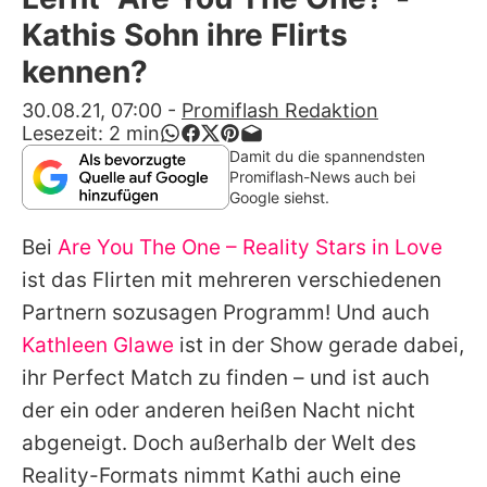
Alle Themen auf Promiflash
Kathis Sohn ihre Flirts
Jobs
kennen?
App runterladen
30.08.21, 07:00
-
Promiflash Redaktion
Lesezeit:
2
min
Team
Damit du die spannendsten
Promiflash-News auch bei
Redaktionelle Richtlinien
Google siehst.
Bei
Are You The One – Reality Stars in Love
Impressum
ist das Flirten mit mehreren verschiedenen
Datenschutzerklärung
Partnern sozusagen Programm! Und auch
Nutzungsbedingungen
Kathleen Glawe
ist in der Show gerade dabei,
ihr Perfect Match zu finden – und ist auch
Utiq verwalten
der ein oder anderen
heißen Nacht
nicht
abgeneigt. Doch außerhalb der Welt des
Reality-Formats nimmt Kathi auch eine