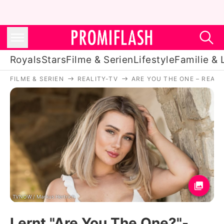
Royals
Stars
Filme & Serien
Lifestyle
Familie & 
FILME & SERIEN
REALITY-TV
ARE YOU THE ONE – REALI
Royals
Stars
Filme & Serien
Lifestyle
Familie & Liebe
Promiflash Exklusiv
TVNOW / Markus Hertrich
Lernt "Are You The One?"-