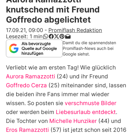
Alle Themen auf Promiflash
knutschend mit Freund
Jobs
Goffredo abgelichtet
App runterladen
17.09.21, 09:00
-
Promiflash Redaktion
Lesezeit:
1
min
Team
Damit du die spannendsten
Promiflash-News auch bei
Redaktionelle Richtlinien
Google siehst.
Verliebt wie am ersten Tag! Wie glücklich
Impressum
Aurora Ramazzotti
(24) und ihr Freund
Datenschutzerklärung
Goffredo Cerza
(25) miteinander sind, lassen
Nutzungsbedingungen
die beiden ihre Fans immer mal wieder
wissen. So posten sie
verschmuste Bilder
Utiq verwalten
oder werden beim
Liebesurlaub entdeckt
.
Die Tochter von
Michelle Hunziker
(44) und
Eros Ramazzotti
(57) ist jetzt schon seit 2016