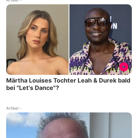
Märtha Louises Tochter Leah & Durek bald
bei "Let's Dance"?
Artikel
-