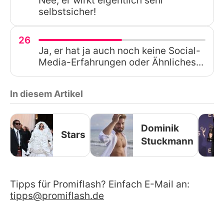
Nee, er wirkt eigentlich sehr
selbstsicher!
26
Ja, er hat ja auch noch keine Social-
Media-Erfahrungen oder Ähnliches...
In diesem Artikel
Dominik
Stars
Stuckmann
Tipps für Promiflash? Einfach E-Mail an:
tipps@promiflash.de