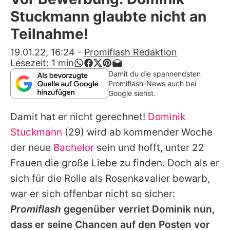
Alle Themen auf Promiflash
Stuckmann glaubte nicht an
Jobs
Teilnahme!
App runterladen
19.01.22, 16:24
-
Promiflash Redaktion
Lesezeit:
1
min
Team
Damit du die spannendsten
Promiflash-News auch bei
Redaktionelle Richtlinien
Google siehst.
Damit hat er nicht gerechnet!
Dominik
Impressum
Stuckmann
(29) wird ab kommender Woche
Datenschutzerklärung
der neue
Bachelor
sein und hofft, unter 22
Nutzungsbedingungen
Frauen die große Liebe zu finden. Doch als er
sich für die Rolle als Rosenkavalier bewarb,
Utiq verwalten
war er sich offenbar nicht so sicher:
Promiflash
gegenüber verriet Dominik nun,
dass er seine Chancen auf den Posten vor