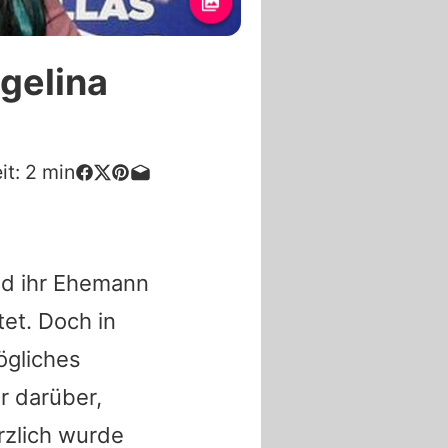
gelina
it:
2
min
nd ihr Ehemann
tet. Doch in
ögliches
r darüber,
rzlich wurde