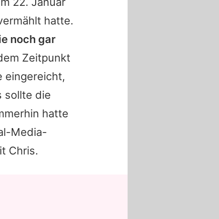
am 22. Januar
vermählt hatte.
ie noch gar
dem Zeitpunkt
 eingereicht,
sollte die
mmerhin hatte
al-Media-
t Chris.