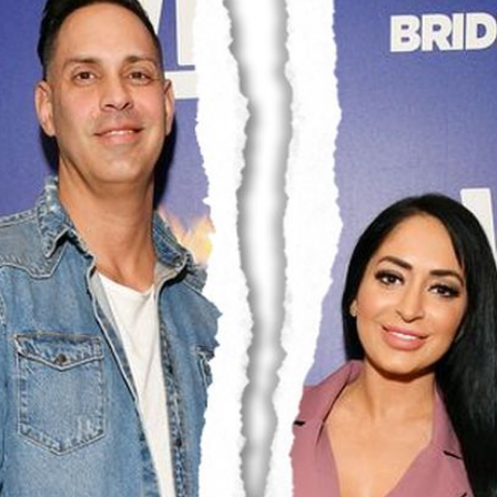
Filme & Serien
Lifestyle
Familie & Liebe
Promiflash Exklusiv
Alle Themen auf Promiflash
Jobs
App runterladen
Team
Redaktionelle Richtlinien
Impressum