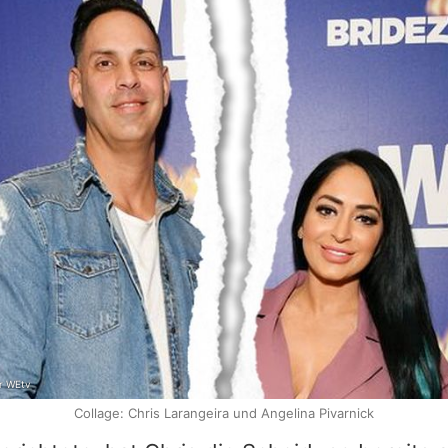
or WEtv
Collage: Chris Larangeira und Angelina Pivarnick