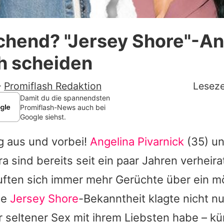
Datenschutzerklärung
chend? "Jersey Shore"-An
Nutzungsbedingungen
ch scheiden
Utiq verwalten
-
Promiflash Redaktion
Leseze
Damit du die spannendsten
Promiflash-News auch bei
Google siehst.
ig aus und vorbei!
Angelina Pivarnick
(35) u
ra sind bereits seit ein paar Jahren verheira
äuften sich immer mehr Gerüchte über ein m
ie
Jersey Shore
-Bekanntheit klagte nicht nu
 seltener Sex mit ihrem Liebsten habe – kü