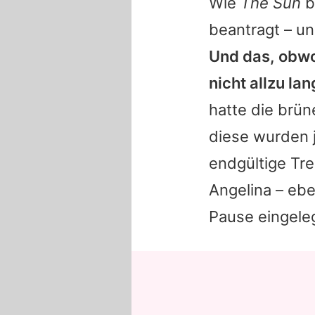
Wie
The Sun
b
beantragt – un
Und das, obwo
nicht allzu lan
hatte die brün
diese wurden j
endgültige Tr
Angelina – ebe
Pause eingeleg