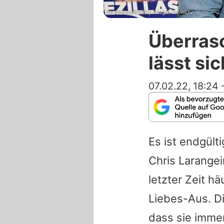
Dia Dipasupil/Getty Images for WEtv
Überras
lässt si
07.02.22, 18:24
Es ist endgült
Chris Larangei
letzter Zeit h
Liebes-Aus. D
dass sie immer