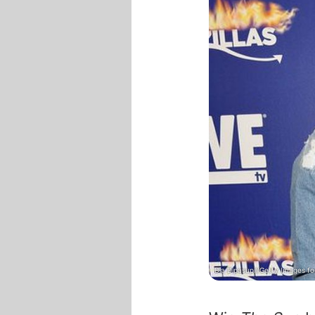
Dia Dipasupil/Getty Images f