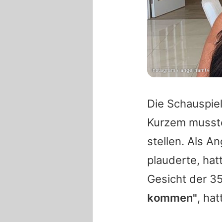
Instagram / angelinamtv
Die Schauspiele
Kurzem musste
stellen. Als A
plauderte, ha
Gesicht der 3
kommen"
, ha