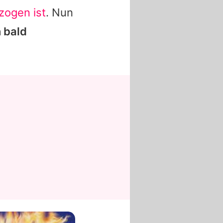
zogen ist
. Nun
 bald