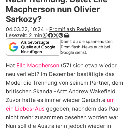
Alle Themen auf Promiflash
Macpherson nun Olivier
Jobs
Sarkozy?
App runterladen
04.03.22, 10:24
-
Promiflash Redaktion
Lesezeit:
2
min
Team
Damit du die spannendsten
Promiflash-News auch bei
Redaktionelle Richtlinien
Google siehst.
Hat
Elle Macpherson
(57) sich etwa wieder
Impressum
neu verliebt? Im Dezember bestätigte das
Datenschutzerklärung
Model die Trennung von seinem Partner, dem
Nutzungsbedingungen
britischen Skandal-Arzt
Andrew Wakefield
.
Zuvor hatte es immer wieder Gerüchte
um
Utiq verwalten
ein Liebes-Aus
gegeben, nachdem das Paar
nicht mehr zusammen gesehen worden war.
Nun soll die Australierin jedoch wieder in