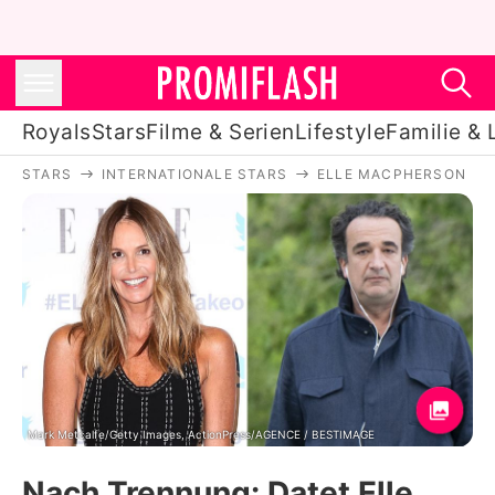
Royals
Stars
Filme & Serien
Lifestyle
Familie & 
STARS
INTERNATIONALE STARS
ELLE MACPHERSON
Royals
Stars
Filme & Serien
Lifestyle
Familie & Liebe
Promiflash Exklusiv
Mark Metcalfe/Getty Images, ActionPress/AGENCE / BESTIMAGE
Nach Trennung: Datet Elle