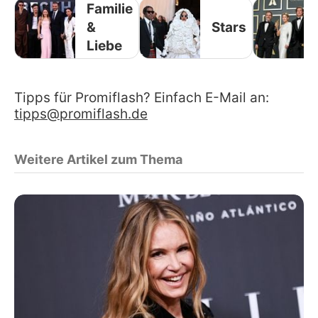
Familie
&
Stars
Liebe
Tipps für Promiflash? Einfach E-Mail an:
tipps@promiflash.de
Weitere Artikel zum Thema