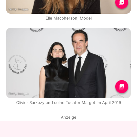
Getty Images
Elle Macpherson, Model
Getty Images
Olivier Sarkozy und seine Tochter Margot im April 2019
Anzeige