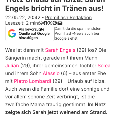
Alle Themen auf Promiflash
Engels bricht in Tränen aus!
Jobs
22.05.22, 20:42
-
Promiflash Redaktion
Lesezeit:
2
min
App runterladen
Damit du die spannendsten
Promiflash-News auch bei
Team
Google siehst.
Redaktionelle Richtlinien
Was ist denn mit
Sarah Engels
(29) los? Die
Sängerin macht gerade mit ihrem Mann
Impressum
Julian
(29), ihrer gemeinsamen Tochter
Solea
Datenschutzerklärung
und ihrem Sohn
Alessio
(6) – aus erster Ehe
mit
Pietro Lombardi
(29) – Urlaub auf Ibiza.
Nutzungsbedingungen
Auch wenn die Familie dort eine sonnige und
Utiq verwalten
vor allem schöne Zeit verbringt, ist die
zweifache Mama traurig gestimmt.
Im Netz
zeigte sich Sarah jetzt weinend am Strand.