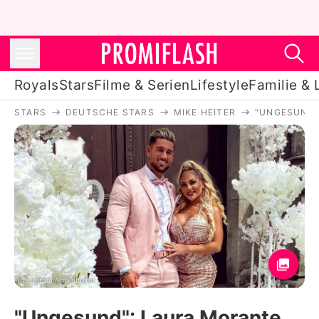
Royals
Stars
Filme & Serien
Lifestyle
Familie & 
STARS
DEUTSCHE STARS
MIKE HEITER
"UNGESUND"
Royals
Stars
Filme & Serien
Lifestyle
Familie & Liebe
Promiflash Exklusiv
Instagram / mikeheiter
"Ungesund": Laura Morante