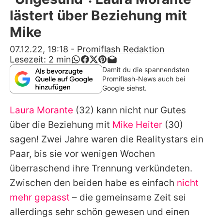
Alle Themen auf Promiflash
lästert über Beziehung mit
Jobs
Mike
App runterladen
07.12.22, 19:18
-
Promiflash Redaktion
Lesezeit:
2
min
Team
Damit du die spannendsten
Promiflash-News auch bei
Redaktionelle Richtlinien
Google siehst.
Laura Morante
(32) kann nicht nur Gutes
Impressum
über die Beziehung mit
Mike Heiter
(30)
Datenschutzerklärung
sagen! Zwei Jahre waren die Realitystars ein
Nutzungsbedingungen
Paar, bis sie vor wenigen Wochen
überraschend ihre Trennung verkündeten.
Utiq verwalten
Zwischen den beiden habe es einfach
nicht
mehr gepasst
– die gemeinsame Zeit sei
allerdings sehr schön gewesen und einen