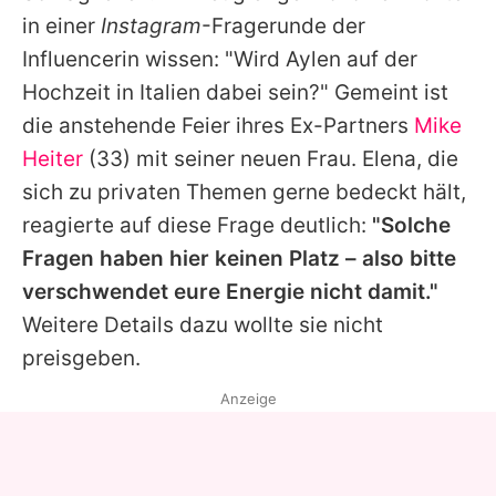
Alle Themen auf Promiflash
in einer
Instagram
-Fragerunde der
Influencerin wissen: "Wird Aylen auf der
Jobs
Hochzeit in Italien dabei sein?" Gemeint ist
App runterladen
die anstehende Feier ihres Ex-Partners
Mike
Team
Heiter
(33) mit seiner neuen Frau.
Elena
, die
sich zu privaten Themen gerne bedeckt hält,
Redaktionelle Richtlinien
reagierte auf diese Frage deutlich:
"Solche
Impressum
Fragen haben hier keinen Platz – also bitte
verschwendet eure Energie nicht damit."
Datenschutzerklärung
Weitere Details dazu wollte sie nicht
Nutzungsbedingungen
preisgeben.
Utiq verwalten
Anzeige