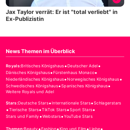
Jax Taylor verrät: Er ist "total verliebt" in
Ex-Publizistin
News Themen im Überblick
•
•
Royals
:
Britisches Königshaus
Deutscher Adel
•
•
Dänisches Königshaus
Fürstenhaus Monaco
•
•
Niederländisches Königshaus
Norwegisches Königshaus
•
•
Schwedisches Königshaus
Spanisches Königshaus
Weitere Royals und Adel
•
•
Stars
:
Deutsche Stars
Internationale Stars
Schlagerstars
•
•
•
•
Tierische Stars
TikTok Stars
Sport Stars
•
•
Stars und Family
Webstars
YouTube Stars
•
•
•
•
Themen
:
Beauty
Fashion
Kino und Film
Liebe