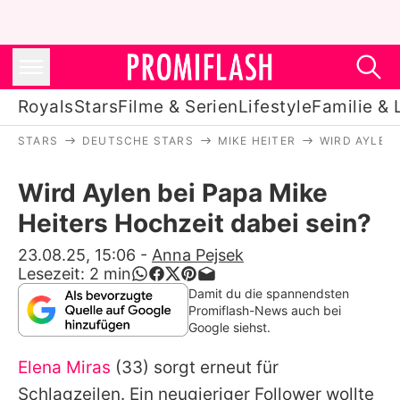
Royals
Stars
Filme & Serien
Lifestyle
Familie & 
STARS
DEUTSCHE STARS
MIKE HEITER
WIRD AYLEN 
Royals
Wird Aylen bei Papa Mike
Stars
Heiters Hochzeit dabei sein?
Filme & Serien
23.08.25, 15:06
-
Anna Pejsek
Lesezeit:
2
min
Lifestyle
Damit du die spannendsten
Promiflash-News auch bei
Familie & Liebe
Google siehst.
Promiflash Exklusiv
Elena Miras
(33) sorgt erneut für
Schlagzeilen. Ein neugieriger Follower wollte