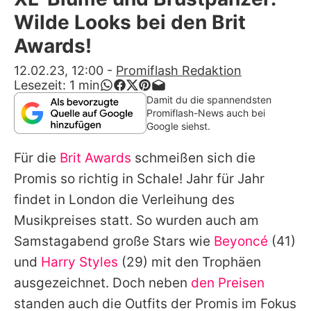
Alle Themen auf Promiflash
Wilde Looks bei den Brit
Jobs
Awards!
App runterladen
12.02.23, 12:00
-
Promiflash Redaktion
Lesezeit:
1
min
Team
Damit du die spannendsten
Promiflash-News auch bei
Redaktionelle Richtlinien
Google siehst.
Für die
Brit Awards
schmeißen sich die
Impressum
Promis so richtig in Schale! Jahr für Jahr
Datenschutzerklärung
findet in London die Verleihung des
Nutzungsbedingungen
Musikpreises statt. So wurden auch am
Samstagabend große Stars wie
Beyoncé
(41)
Utiq verwalten
und
Harry Styles
(29) mit den Trophäen
ausgezeichnet. Doch neben
den Preisen
standen auch die Outfits der Promis im Fokus