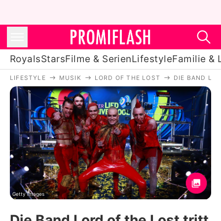
Royals
Stars
Filme & Serien
Lifestyle
Familie & 
LIFESTYLE
MUSIK
LORD OF THE LOST
DIE BAND LO
Royals
Stars
Filme & Serien
Lifestyle
Familie & Liebe
Promiflash Exklusiv
Getty Images
Die Band Lord of the Lost tritt