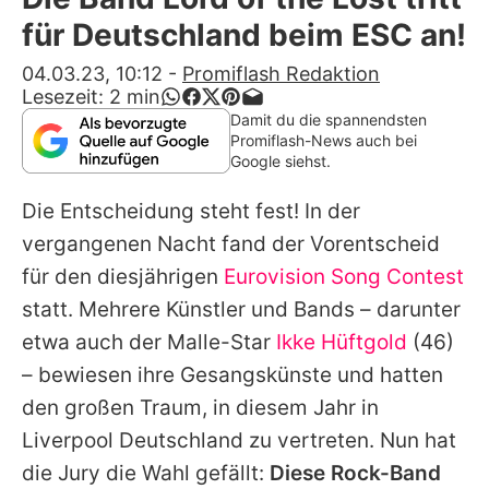
Alle Themen auf Promiflash
für Deutschland beim ESC an!
Jobs
04.03.23, 10:12
-
Promiflash Redaktion
Lesezeit:
2
min
App runterladen
Damit du die spannendsten
Promiflash-News auch bei
Team
Google siehst.
Redaktionelle Richtlinien
Die Entscheidung steht fest! In der
vergangenen Nacht fand der Vorentscheid
Impressum
für den diesjährigen
Eurovision Song Contest
Datenschutzerklärung
statt. Mehrere Künstler und Bands – darunter
etwa auch der Malle-Star
Ikke Hüftgold
(46)
Nutzungsbedingungen
– bewiesen ihre Gesangskünste und hatten
Utiq verwalten
den großen Traum, in diesem Jahr in
Liverpool Deutschland zu vertreten. Nun hat
die Jury die Wahl gefällt:
Diese Rock-Band