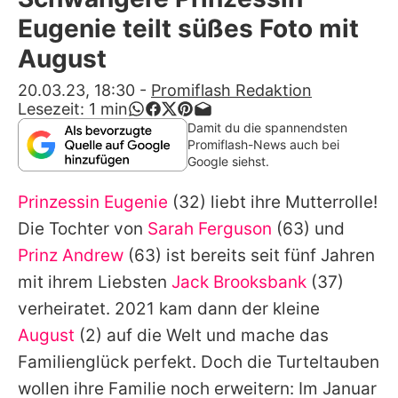
Alle Themen auf Promiflash
Eugenie teilt süßes Foto mit
Jobs
August
App runterladen
20.03.23, 18:30
-
Promiflash Redaktion
Lesezeit:
1
min
Team
Damit du die spannendsten
Promiflash-News auch bei
Redaktionelle Richtlinien
Google siehst.
Prinzessin Eugenie
(32) liebt ihre Mutterrolle!
Impressum
Die Tochter von
Sarah Ferguson
(63) und
Datenschutzerklärung
Prinz Andrew
(63) ist bereits seit fünf Jahren
Nutzungsbedingungen
mit ihrem Liebsten
Jack Brooksbank
(37)
verheiratet. 2021 kam dann der kleine
Utiq verwalten
August
(2) auf die Welt und mache das
Familienglück perfekt. Doch die Turteltauben
wollen ihre Familie noch erweitern: Im Januar