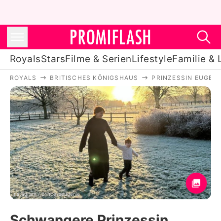
Royals
Stars
Filme & Serien
Lifestyle
Familie & 
ROYALS
BRITISCHES KÖNIGSHAUS
PRINZESSIN EUGENI
Royals
Stars
Filme & Serien
Lifestyle
Familie & Liebe
Promiflash Exklusiv
Instagram / princesseugenie
Schwangere Prinzessin