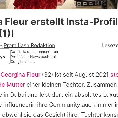
Datenschutzerklärung
Fleur erstellt Insta-Profil
Nutzungsbedingungen
(1)!
Utiq verwalten
-
Promiflash Redaktion
Leseze
Damit du die spannendsten
Promiflash-News auch bei
Google siehst.
?
Georgina Fleur
(32) ist seit August 2021
st
de Mutter
einer kleinen Tochter. Zusammen 
 in Dubai und lebt dort ein absolutes Luxu
 Influencerin ihre Community auch immer in
 obwohl sie das Gesicht ihrer Tochter kons