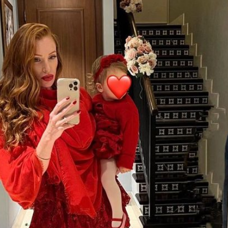
Filme & Serien
Lifestyle
Familie & Liebe
Promiflash Exklusiv
Alle Themen auf Promiflash
Jobs
App runterladen
Team
Redaktionelle Richtlinien
Impressum