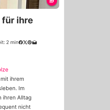
 für ihre
it:
2
min
olze
mit ihrem
sleben. Im
 ihren Alltag
equent nicht