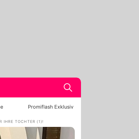
be
Promiflash Exklusiv
 IHRE TOCHTER (1)!