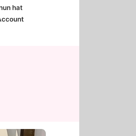
nun hat
 Account