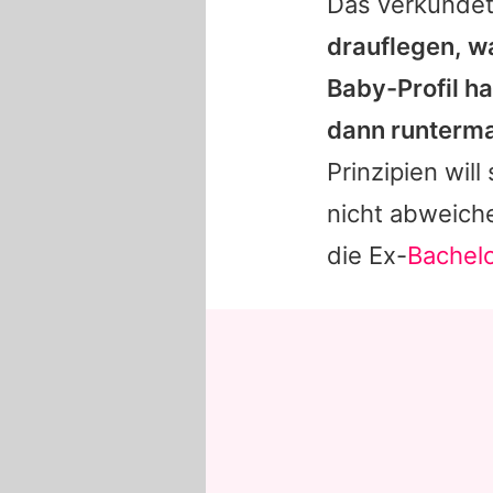
Das verkündet
drauflegen, wa
Baby-Profil h
dann runterm
Prinzipien wil
nicht abweichen
die Ex-
Bachelo