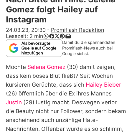
Alle Themen auf Promiflash
Gomez folgt Hailey auf
Jobs
Instagram
App runterladen
24.03.23, 20:30
-
Promiflash Redaktion
Lesezeit:
2
min
Team
Damit du die spannendsten
Promiflash-News auch bei
Redaktionelle Richtlinien
Google siehst.
Möchte
Selena Gomez
(30) damit zeigen,
Impressum
dass kein böses Blut fließt? Seit Wochen
Datenschutzerklärung
kursieren Gerüchte, dass sich
Hailey Bieber
Nutzungsbedingungen
(26) öffentlich über die Ex ihres Mannes
Justin
(29) lustig macht. Deswegen verlor
Utiq verwalten
die Beauty nicht nur Follower, sondern bekam
anscheinend auch unzählige Hate-
Nachrichten. Offenbar wurde es so schlimm,