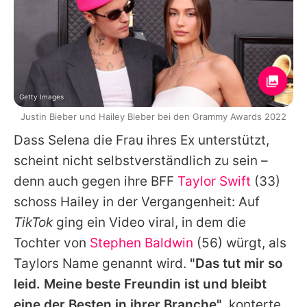
Getty Images
Justin Bieber und Hailey Bieber bei den Grammy Awards 2022
Dass
Selena
die Frau ihres Ex unterstützt,
scheint nicht selbstverständlich zu sein –
denn auch gegen ihre BFF
Taylor Swift
(33)
schoss
Hailey
in der Vergangenheit: Auf
TikTok
ging ein Video viral, in dem die
Tochter von
Stephen Baldwin
(56) würgt, als
Taylors
Name genannt wird.
"Das tut mir so
leid. Meine beste Freundin ist und bleibt
eine der Besten in ihrer Branche"
, konterte