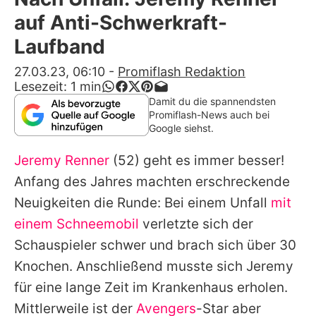
Alle Themen auf Promiflash
auf Anti-Schwerkraft-
Jobs
Laufband
App runterladen
27.03.23, 06:10
-
Promiflash Redaktion
Lesezeit:
1
min
Team
Damit du die spannendsten
Promiflash-News auch bei
Redaktionelle Richtlinien
Google siehst.
Jeremy Renner
(52) geht es immer besser!
Impressum
Anfang des Jahres machten erschreckende
Datenschutzerklärung
Neuigkeiten die Runde: Bei einem Unfall
mit
Nutzungsbedingungen
einem Schneemobil
verletzte sich der
Schauspieler schwer und brach sich über 30
Utiq verwalten
Knochen. Anschließend musste sich
Jeremy
für eine lange Zeit im Krankenhaus erholen.
Mittlerweile ist der
Avengers
-Star aber