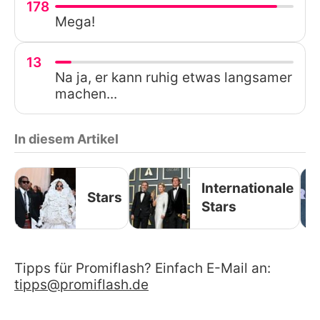
178
Mega!
13
Na ja, er kann ruhig etwas langsamer
machen...
In diesem Artikel
Internationale
Stars
Stars
Tipps für Promiflash? Einfach E-Mail an:
tipps@promiflash.de