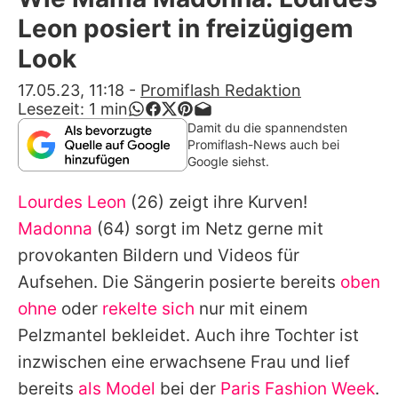
Alle Themen auf Promiflash
Leon posiert in freizügigem
Jobs
Look
App runterladen
17.05.23, 11:18
-
Promiflash Redaktion
Lesezeit:
1
min
Team
Damit du die spannendsten
Promiflash-News auch bei
Redaktionelle Richtlinien
Google siehst.
Lourdes Leon
(26) zeigt ihre Kurven!
Impressum
Madonna
(64) sorgt im Netz gerne mit
Datenschutzerklärung
provokanten Bildern und Videos für
Nutzungsbedingungen
Aufsehen. Die Sängerin posierte bereits
oben
ohne
oder
rekelte sich
nur mit einem
Utiq verwalten
Pelzmantel bekleidet. Auch ihre Tochter ist
inzwischen eine erwachsene Frau und lief
bereits
als Model
bei der
Paris Fashion Week
.