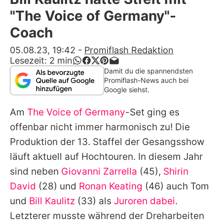
Alle Themen auf Promiflash
"The Voice of Germany"-
Jobs
Coach
App runterladen
05.08.23, 19:42
-
Promiflash Redaktion
Lesezeit:
2
min
Team
Damit du die spannendsten
Promiflash-News auch bei
Redaktionelle Richtlinien
Google siehst.
Am
The Voice of Germany
-Set ging es
Impressum
offenbar nicht immer harmonisch zu! Die
Datenschutzerklärung
Produktion der 13. Staffel der Gesangsshow
Nutzungsbedingungen
läuft aktuell auf Hochtouren. In diesem Jahr
sind neben
Giovanni Zarrella
(45),
Shirin
Utiq verwalten
David
(28) und
Ronan Keating
(46) auch Tom
und
Bill Kaulitz
(33) als
Juroren dabei
.
Letzterer musste während der Dreharbeiten