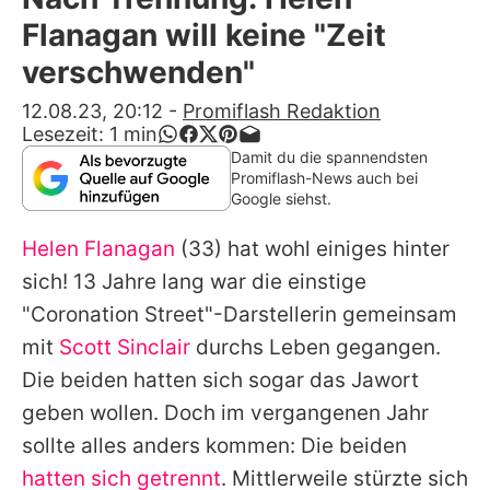
Alle Themen auf Promiflash
Flanagan will keine "Zeit
Jobs
verschwenden"
App runterladen
12.08.23, 20:12
-
Promiflash Redaktion
Lesezeit:
1
min
Team
Damit du die spannendsten
Promiflash-News auch bei
Redaktionelle Richtlinien
Google siehst.
Helen Flanagan
(33) hat wohl einiges hinter
Impressum
sich! 13 Jahre lang war die einstige
Datenschutzerklärung
"Coronation Street"-Darstellerin gemeinsam
Nutzungsbedingungen
mit
Scott Sinclair
durchs Leben gegangen.
Die beiden hatten sich sogar das Jawort
Utiq verwalten
geben wollen. Doch im vergangenen Jahr
sollte alles anders kommen: Die beiden
hatten sich getrennt
. Mittlerweile stürzte sich