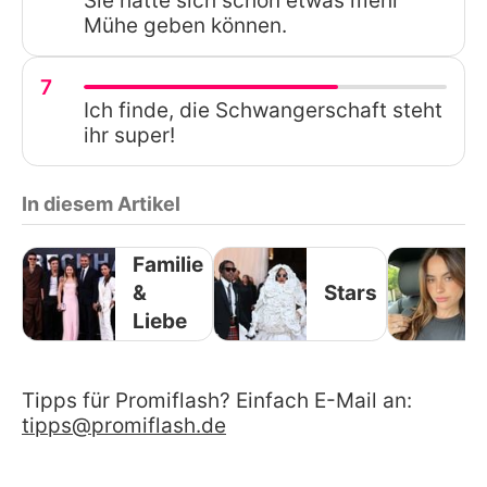
Sie hätte sich schon etwas mehr
Mühe geben können.
7
Ich finde, die Schwangerschaft steht
ihr super!
In diesem Artikel
Familie
&
Stars
Liebe
Tipps für Promiflash? Einfach E-Mail an:
tipps@promiflash.de