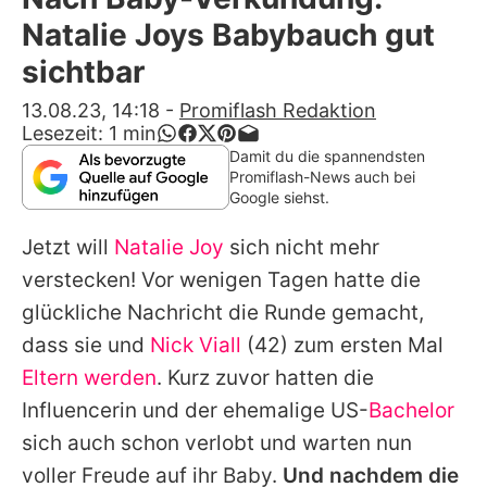
Alle Themen auf Promiflash
Natalie Joys Babybauch gut
Jobs
sichtbar
App runterladen
13.08.23, 14:18
-
Promiflash Redaktion
Lesezeit:
1
min
Team
Damit du die spannendsten
Promiflash-News auch bei
Redaktionelle Richtlinien
Google siehst.
Jetzt will
Natalie Joy
sich nicht mehr
Impressum
verstecken! Vor wenigen Tagen hatte die
Datenschutzerklärung
glückliche Nachricht die Runde gemacht,
Nutzungsbedingungen
dass sie und
Nick Viall
(42) zum ersten Mal
Eltern werden
. Kurz zuvor hatten die
Utiq verwalten
Influencerin und der ehemalige US-
Bachelor
sich auch schon verlobt und warten nun
voller Freude auf ihr Baby.
Und nachdem die