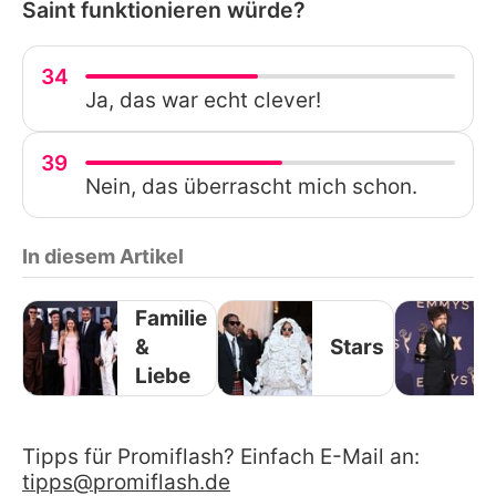
Saint funktionieren würde?
34
Ja, das war echt clever!
39
Nein, das überrascht mich schon.
In diesem Artikel
Familie
&
Stars
Liebe
Tipps für Promiflash? Einfach E-Mail an:
tipps@promiflash.de