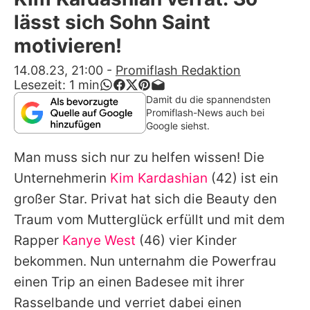
Alle Themen auf Promiflash
lässt sich Sohn Saint
Jobs
motivieren!
App runterladen
14.08.23, 21:00
-
Promiflash Redaktion
Lesezeit:
1
min
Team
Damit du die spannendsten
Promiflash-News auch bei
Redaktionelle Richtlinien
Google siehst.
Man muss sich nur zu helfen wissen! Die
Impressum
Unternehmerin
Kim Kardashian
(42) ist ein
Datenschutzerklärung
großer Star. Privat hat sich die Beauty den
Nutzungsbedingungen
Traum vom Mutterglück erfüllt und mit dem
Rapper
Kanye West
(46) vier Kinder
Utiq verwalten
bekommen. Nun unternahm die Powerfrau
einen Trip an einen Badesee mit ihrer
Rasselbande und verriet dabei einen