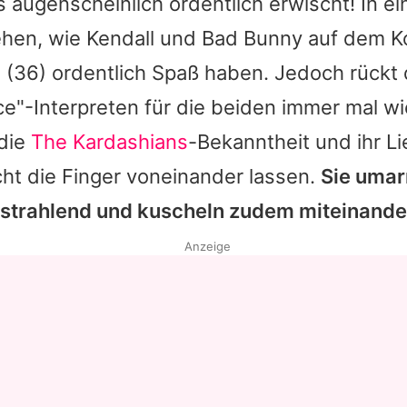
s augenscheinlich ordentlich erwischt! In 
ehen, wie
Kendall
und
Bad Bunny
auf dem K
e
(36) ordentlich Spaß haben. Jedoch rückt d
e"-Interpreten für die beiden immer mal wi
 die
The Kardashians
-Bekanntheit und ihr L
cht die Finger voneinander lassen.
Sie umar
strahlend und kuscheln zudem miteinande
Anzeige