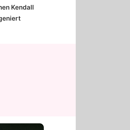
hen
Kendall
geniert