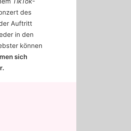
einem
TikTok
-
onzert des
er Auftritt
eder in den
iebster können
men sich
r.