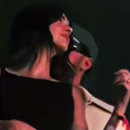
Filme & Serien
Lifestyle
Familie & Liebe
Promiflash Exklusiv
Alle Themen auf Promiflash
Jobs
App runterladen
Team
Redaktionelle Richtlinien
Impressum