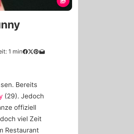
unny
it:
1
min
sen. Bereits
y
(29). Jedoch
ze offiziell
doch viel Zeit
im Restaurant