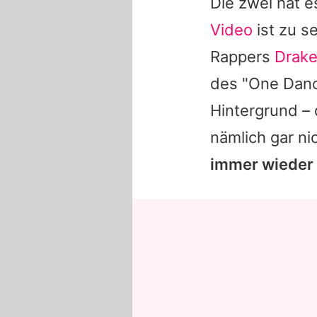
Die zwei hat e
Video
ist zu s
Rappers
Drak
des "One Danc
Hintergrund –
nämlich gar ni
immer wieder 