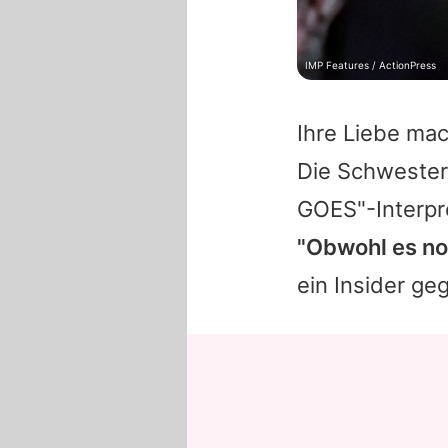
IMP Features / ActionPress
Ihre Liebe ma
Die Schweste
GOES"-Interpr
"Obwohl es noch
ein Insider g