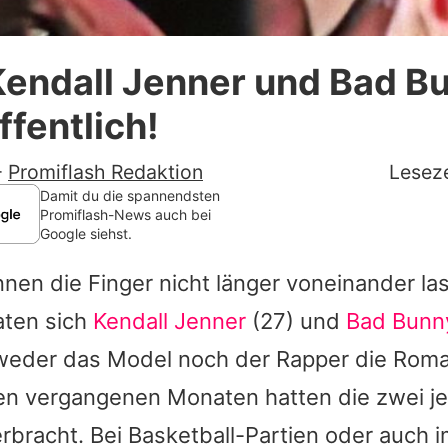
Datenschutzerklärung
Kendall Jenner und Bad B
Nutzungsbedingungen
ffentlich!
Utiq verwalten
-
Promiflash Redaktion
Leseze
Damit du die spannendsten
Promiflash-News auch bei
Google siehst.
nen die Finger nicht länger voneinander las
aten sich
Kendall Jenner
(27) und
Bad Bunn
weder das Model noch der Rapper die Roman
den vergangenen Monaten hatten die zwei je
rbracht. Bei Basketball-Partien oder auch 