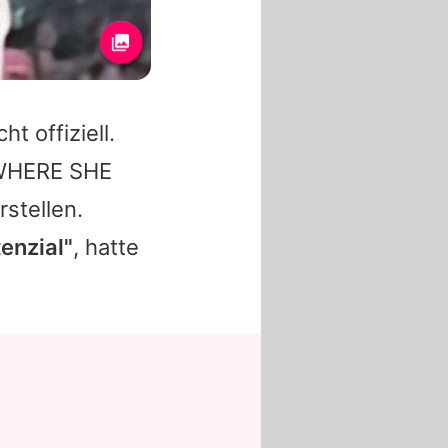
t offiziell.
"WHERE SHE
rstellen.
tenzial"
, hatte