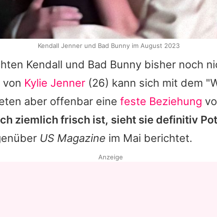
Kendall Jenner und Bad Bunny im August 2023
chten
Kendall
und
Bad Bunny
bisher noch nich
r von
Kylie Jenner
(26) kann sich mit dem 
eten aber offenbar eine
feste Beziehung
vo
 ziemlich frisch ist, sieht sie definitiv Po
egenüber
US Magazine
im Mai berichtet.
Anzeige