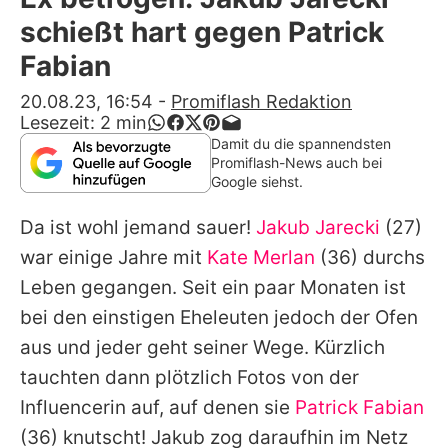
Alle Themen auf Promiflash
schießt hart gegen Patrick
Jobs
Fabian
App runterladen
20.08.23, 16:54
-
Promiflash Redaktion
Lesezeit:
2
min
Team
Damit du die spannendsten
Promiflash-News auch bei
Redaktionelle Richtlinien
Google siehst.
Da ist wohl jemand sauer!
Jakub Jarecki
(27)
Impressum
war einige Jahre mit
Kate Merlan
(36) durchs
Datenschutzerklärung
Leben gegangen. Seit ein paar Monaten ist
Nutzungsbedingungen
bei den einstigen Eheleuten jedoch der Ofen
aus und jeder geht seiner Wege. Kürzlich
Utiq verwalten
tauchten dann plötzlich Fotos von der
Influencerin auf, auf denen sie
Patrick Fabian
(36) knutscht! Jakub zog daraufhin im Netz