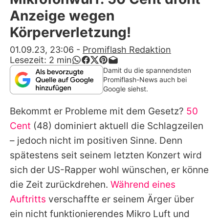
Alle Themen auf Promiflash
Anzeige wegen
Jobs
Körperverletzung!
App runterladen
01.09.23, 23:06
-
Promiflash Redaktion
Lesezeit:
2
min
Team
Damit du die spannendsten
Promiflash-News auch bei
Redaktionelle Richtlinien
Google siehst.
Bekommt er Probleme mit dem Gesetz?
50
Impressum
Cent
(48) dominiert aktuell die Schlagzeilen
Datenschutzerklärung
– jedoch nicht im positiven Sinne. Denn
Nutzungsbedingungen
spätestens seit seinem letzten Konzert wird
sich der US-Rapper wohl wünschen, er könne
Utiq verwalten
die Zeit zurückdrehen.
Während eines
Auftritts
verschaffte er seinem Ärger über
ein nicht funktionierendes Mikro Luft und