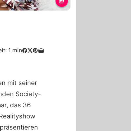
it:
1
min
n mit seiner
enden Society-
ar, das 36
 Realityshow
präsentieren