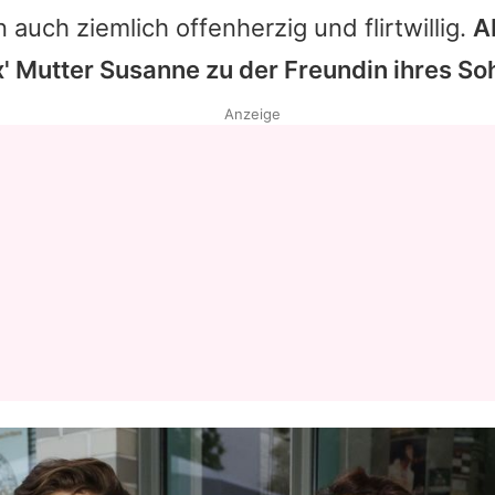
n auch ziemlich
offenherzig und flirtwillig
.
A
x
' Mutter Susanne zu der Freundin ihres S
Anzeige