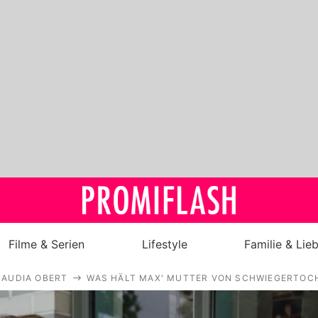
Filme & Serien
Lifestyle
Familie & Lie
LAUDIA OBERT
WAS HÄLT MAX' MUTTER VON SCHWIEGERTOC
Royals
Stars