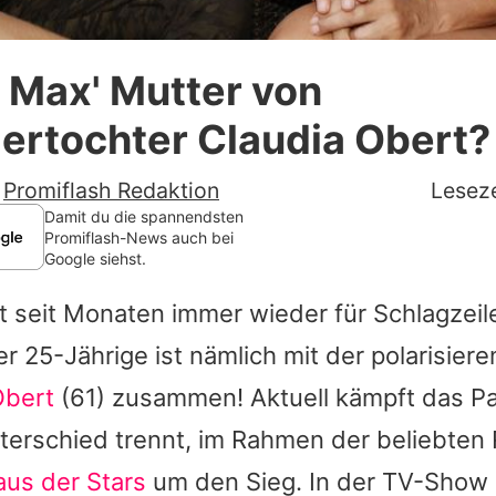
Datenschutzerklärung
 Max' Mutter von
Nutzungsbedingungen
ertochter Claudia Obert?
Utiq verwalten
-
Promiflash Redaktion
Leseze
Damit du die spannendsten
Promiflash-News auch bei
Google siehst.
t seit Monaten immer wieder für Schlagzeile
r 25-Jährige ist nämlich mit der polarisier
Obert
(61) zusammen! Aktuell kämpft das Pa
terschied trennt, im Rahmen der beliebten
us der Stars
um den Sieg. In der TV-Show 