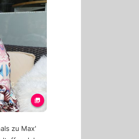
mals zu
Max
'