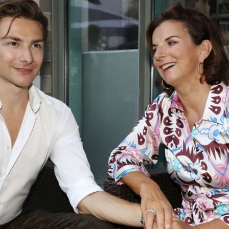
Filme & Serien
Lifestyle
Familie & Liebe
Promiflash Exklusiv
Alle Themen auf Promiflash
Jobs
App runterladen
Team
Redaktionelle Richtlinien
Impressum