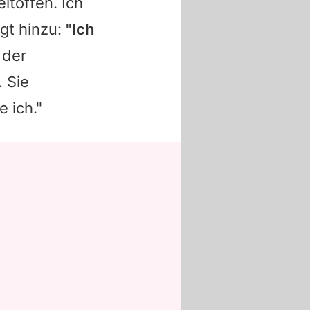
eltoffen. Ich
ügt hinzu:
"Ich
 der
 Sie
e ich."