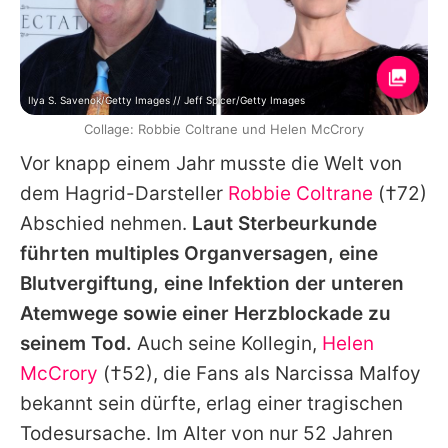
Ilya S. Savenok/Getty Images // Jeff Spicer/Getty Images
Collage: Robbie Coltrane und Helen McCrory
Vor knapp einem Jahr musste die Welt von
dem Hagrid-Darsteller
Robbie Coltrane
(†72)
Abschied nehmen.
Laut Sterbeurkunde
führten multiples Organversagen, eine
Blutvergiftung, eine Infektion der unteren
Atemwege sowie einer Herzblockade zu
seinem Tod.
Auch seine Kollegin,
Helen
McCrory
(†52), die Fans als Narcissa Malfoy
bekannt sein dürfte, erlag einer tragischen
Todesursache. Im Alter von nur 52 Jahren