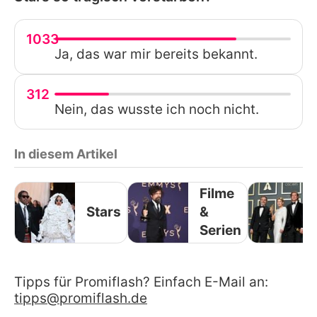
1033
Ja, das war mir bereits bekannt.
312
Nein, das wusste ich noch nicht.
In diesem Artikel
Filme
Stars
&
Serien
Tipps für Promiflash? Einfach E-Mail an:
tipps@promiflash.de