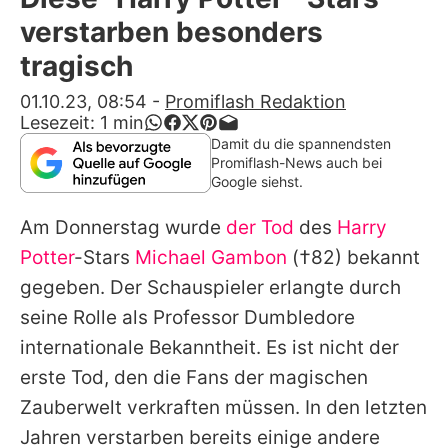
Alle Themen auf Promiflash
verstarben besonders
Jobs
tragisch
App runterladen
01.10.23, 08:54
-
Promiflash Redaktion
Lesezeit:
1
min
Team
Damit du die spannendsten
Promiflash-News auch bei
Redaktionelle Richtlinien
Google siehst.
Am Donnerstag wurde
der Tod
des
Harry
Impressum
Potter
-Stars
Michael Gambon
(†82) bekannt
Datenschutzerklärung
gegeben. Der Schauspieler erlangte durch
Nutzungsbedingungen
seine Rolle als Professor Dumbledore
internationale Bekanntheit. Es ist nicht der
Utiq verwalten
erste Tod, den die Fans der magischen
Zauberwelt verkraften müssen. In den letzten
Jahren verstarben bereits einige andere