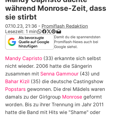
Alle Themen auf Promiflash
während Monrose-Zeit, dass
Jobs
sie stirbt
App runterladen
07.10.23, 21:36
-
Promiflash Redaktion
Lesezeit:
1
min
Team
Damit du die spannendsten
Promiflash-News auch bei
Redaktionelle Richtlinien
Google siehst.
Mandy Capristo
(33) erkannte sich selbst
Impressum
nicht wieder. 2006 hatte die Sängerin
Datenschutzerklärung
zusammen mit
Senna Gammour
(43) und
Nutzungsbedingungen
Bahar Kizil
(35) die deutsche Castingshow
Popstars
gewonnen. Die drei Mädels waren
Utiq verwalten
damals zu der Girlgroup
Monrose
geformt
worden. Bis zu ihrer Trennung im Jahr 2011
hatte die Band mit Hits wie "Shame" oder