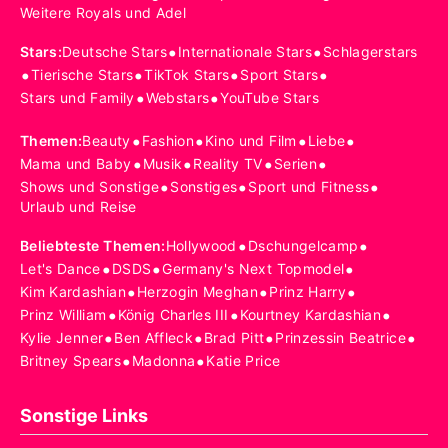
Weitere Royals und Adel
•
•
Stars
:
Deutsche Stars
Internationale Stars
Schlagerstars
•
•
•
•
Tierische Stars
TikTok Stars
Sport Stars
•
•
Stars und Family
Webstars
YouTube Stars
•
•
•
•
Themen
:
Beauty
Fashion
Kino und Film
Liebe
•
•
•
•
Mama und Baby
Musik
Reality TV
Serien
•
•
•
Shows und Sonstige
Sonstiges
Sport und Fitness
Urlaub und Reise
•
•
Beliebteste Themen
:
Hollywood
Dschungelcamp
•
•
•
Let's Dance
DSDS
Germany's Next Topmodel
•
•
•
Kim Kardashian
Herzogin Meghan
Prinz Harry
•
•
•
Prinz William
König Charles III
Kourtney Kardashian
•
•
•
•
Kylie Jenner
Ben Affleck
Brad Pitt
Prinzessin Beatrice
•
•
Britney Spears
Madonna
Katie Price
Sonstige Links