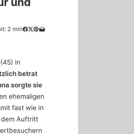
r und
it:
2
min
(45) in
tzlich betrat
nna
sorgte sie
en ehemaligen
mit fast wie in
 dem Auftritt
nzertbesuchern