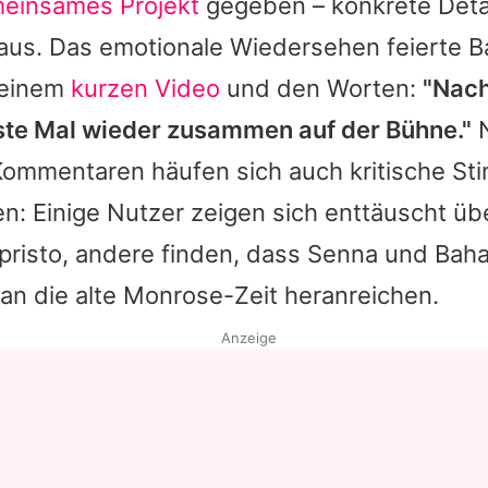
einsames Projekt
gegeben – konkrete Detai
 aus. Das emotionale Wiedersehen feierte
B
 einem
kurzen Video
und den Worten:
"Nach
ste Mal wieder zusammen auf der Bühne."
Kommentaren häufen sich auch kritische St
n: Einige Nutzer zeigen sich enttäuscht üb
risto
, andere finden, dass
Senna
und
Baha
 an die alte Monrose-Zeit heranreichen.
Anzeige