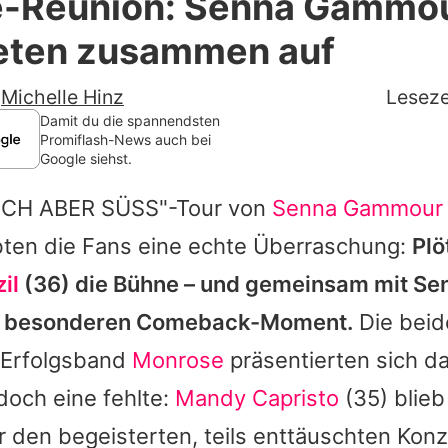
-Reunion: Senna Gammou
Filme & Serien
reten zusammen auf
Lifestyle
-
Michelle Hinz
Leseze
Familie & Liebe
Damit du die spannendsten
Promiflash-News auch bei
Google siehst.
Promiflash Exklusiv
ISCH ABER SÜSS"-Tour von
Senna Gammour
Alle Themen auf Promiflash
ebten die Fans eine echte Überraschung:
Plö
Jobs
il
(36) die Bühne – und gemeinsam mit
Se
App runterladen
nz besonderen Comeback-Moment.
Die beid
Team
r Erfolgsband
Monrose
präsentierten sich da
 doch eine fehlte:
Mandy Capristo
(35) blieb
Redaktionelle Richtlinien
r den begeisterten, teils enttäuschten Ko
Impressum