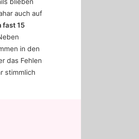
ls blieben
ahar
auch auf
 fast 15
Neben
immen in den
er das Fehlen
r
stimmlich