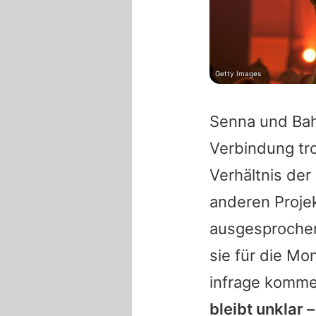
Getty Images
Senna
und
Ba
Verbindung tro
Verhältnis der
anderen Proje
ausgesprochen
sie für die Mo
infrage komm
bleibt unklar 