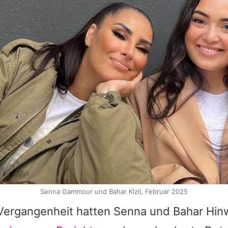
Senna Gammour und Bahar Kizil, Februar 2025
 Vergangenheit hatten
Senna
und
Bahar
Hinw